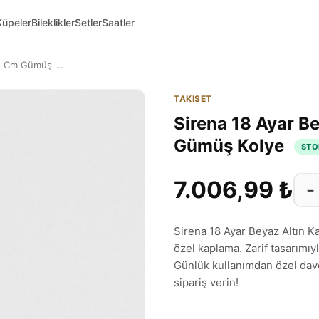
Küpeler
Bileklikler
Setler
Saatler
5 Cm Gümüş ...
TAKISET
Sirena 18 Ayar B
Gümüş Kolye
STO
7.006,99 ₺
−
Sirena 18 Ayar Beyaz Altın 
özel kaplama. Zarif tasarımıyl
Günlük kullanımdan özel dav
sipariş verin!