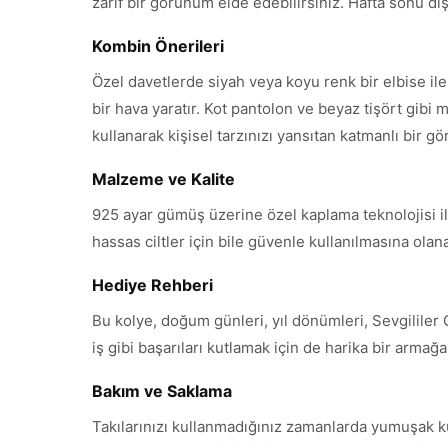
zarif bir görünüm elde edebilirsiniz. Hafta sonu dışar
Kombin Önerileri
Özel davetlerde siyah veya koyu renk bir elbise il
bir hava yaratır. Kot pantolon ve beyaz tişört gibi m
kullanarak kişisel tarzınızı yansıtan katmanlı bir g
Malzeme ve Kalite
925 ayar gümüş üzerine özel kaplama teknolojisi ile
hassas ciltler için bile güvenle kullanılmasına ola
Hediye Rehberi
Bu kolye, doğum günleri, yıl dönümleri, Sevgililer
iş gibi başarıları kutlamak için de harika bir armağ
Bakım ve Saklama
Takılarınızı kullanmadığınız zamanlarda yumuşak k