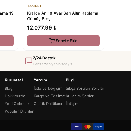
TAKISET
Kraliçe Arı 18 Ayar Sarı Altın Kaplama
plama 19
Gümüş Broş
12.077,99 ₺
Sepete Ekle
7/24 Destek
Her zaman yanınızdayız
Kurumsal
Yardım
Bilgi
Blog
İade ve Değişim
Sıkça Sorulan Sorular
Hakkımızda
Kargo ve Teslimat
Kullanım Şartları
Yeni Gelenler
Gizlilik Politikası
İletişim
Popüler Ürünler
VISA
PayPal