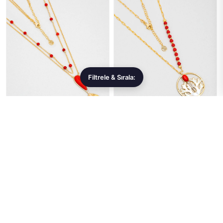
Filtrele & Sırala:
TAKISET
TAKISET
Mercan Balığı 18 Ayar Sarı
Mercan Tılsımı 18 Ayar Sarı
Altın Kaplama 52 Cm Gümüş
Altın Kaplama 55 Cm Gümüş
Kolye
Kolye
10.651,99 ₺
7.681,99 ₺
Sepete Ekle
Sepete Ekle