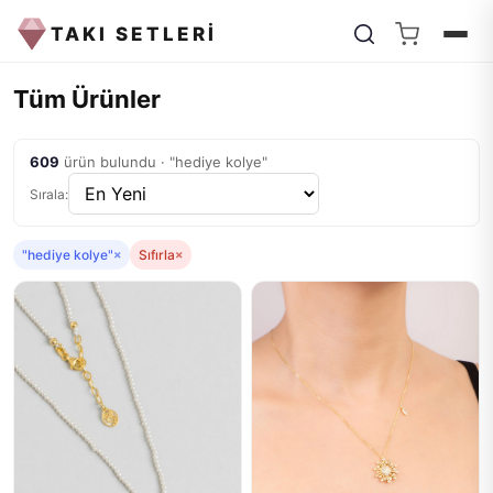
TAKI SETLERİ
Tüm Ürünler
609
ürün bulundu · "hediye kolye"
Sırala:
"hediye kolye"
×
Sıfırla
×