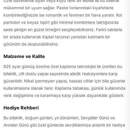
Özel davetlerde siyah veya koyu renk bir elbise ile bu bileklik
mükemmel bir uyum sağlar. Pastel tonlarındaki kıyafetlerle
kombinlediğinizde ise romantik ve feminen bir hava yaratır. Kot
pantolon ve beyaz tişört gibi minimal kombinlere taktığınızda
sade şıklığın en güzel örneğini sergileyebilirsiniz. Farklı takılarla
bir arada kullanarak kişisel tarzınızı yansıtan katmanlı bir
görünüm de oluşturabilirsiniz.
Malzeme ve Kalite
925 ayar gümüş üzerine özel kaplama teknolojisi ile üretilen bu
bileklik, cilt dostu yapısı sayesinde alerjik reaksiyonlara karşı
güvenlidir. Nikel içermeyen yapısı, hassas ciltler için bile güvenle
kullanılmasına olanak tanır. Kaplama tabakası, günlük kullanımda
renk değişimine ve kararmaya karşı yüksek dayanıklılık gösterir.
Hediye Rehberi
Bu bileklik, doğum günleri, yıl dönümleri, Sevgililer Günü ve
Anneler Günü gibi özel günlerde sevdiklerinize anlamlı bir hediye