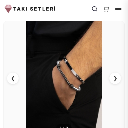
TAKI SETLERİ
❮
❯