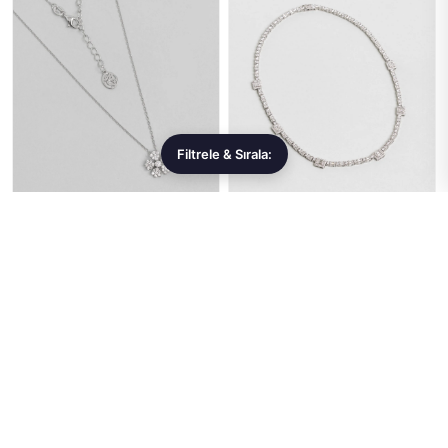
Filtrele & Sırala:
TAKISET
TAKISET
Nergis 18 Ayar Sarı Altın
Teodora 18 Ayar Beyaz Altın
Kaplama 45 Cm Gümüş
Kaplama Gümüş Gerdanlık
Minimal Kolye
3.766,99 ₺
26.041,99 ₺
Sepete Ekle
Sepete Ekle