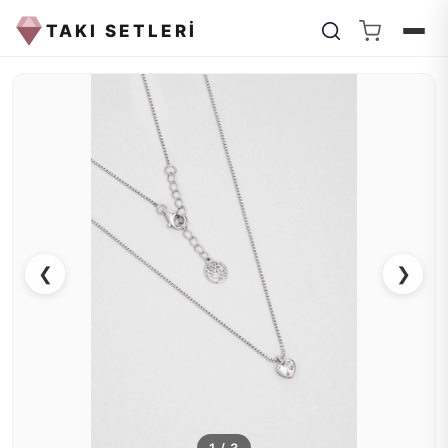
TAKI SETLERİ
❮
❯