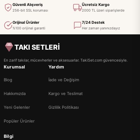
Güvenli Alışveriş
Ücretsiz Kargo
256-bit SSL koruması
2000 TL üzeri siparişlerde
Orijinal Ürünler
7/24 Destek
%100 orijinal garanti
Her zaman yanınızdayız
TAKI SETLERİ
En zarif takılar, mücevherler ve aksesuarlar. TakiSet.com güvencesiyle.
Kurumsal
Yardım
Blog
İade ve Değişim
Hakkımızda
Kargo ve Teslimat
Yeni Gelenler
Gizlilik Politikası
Popüler Ürünler
Bilgi