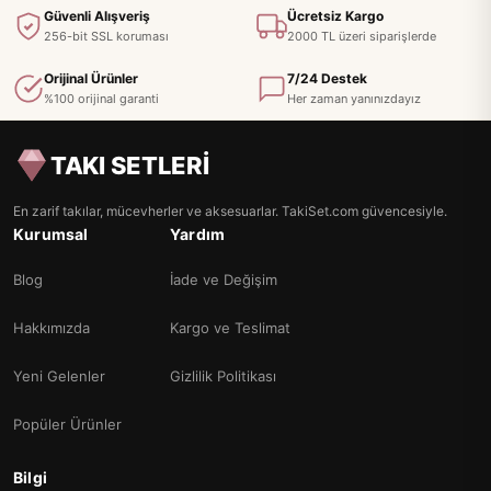
Güvenli Alışveriş
Ücretsiz Kargo
256-bit SSL koruması
2000 TL üzeri siparişlerde
Orijinal Ürünler
7/24 Destek
%100 orijinal garanti
Her zaman yanınızdayız
TAKI SETLERİ
En zarif takılar, mücevherler ve aksesuarlar. TakiSet.com güvencesiyle.
Kurumsal
Yardım
Blog
İade ve Değişim
Hakkımızda
Kargo ve Teslimat
Yeni Gelenler
Gizlilik Politikası
Popüler Ürünler
Bilgi