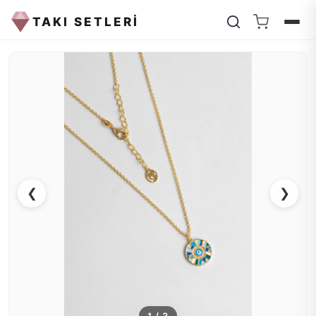
TAKI SETLERİ
❮
❯