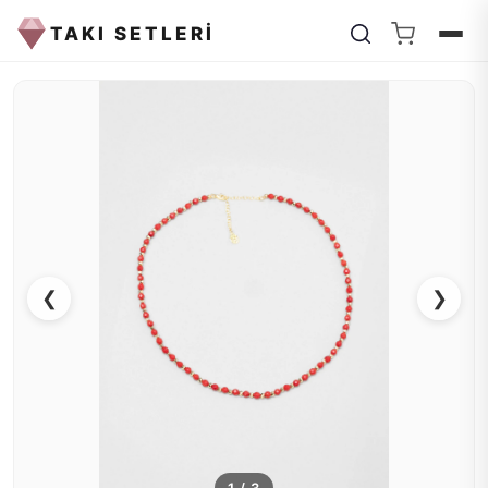
TAKI SETLERİ
❮
❯