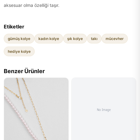
aksesuar olma özelliği taşır.
Etiketler
gümüş kolye
kadın kolye
şık kolye
takı
mücevher
hediye kolye
Benzer Ürünler