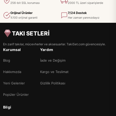
256-bit SSL koruması
2000 TL üzeri siparişlerde
Orijinal Ürünler
7/24 Destek
%100 orijinal garanti
Her zaman yanınızdayız
TAKI SETLERİ
En zarif takılar, mücevherler ve aksesuarlar. TakiSet.com güvencesiyle.
Kurumsal
Yardım
Blog
İade ve Değişim
Hakkımızda
Kargo ve Teslimat
Yeni Gelenler
Gizlilik Politikası
Popüler Ürünler
Bilgi