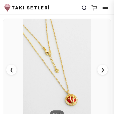
TAKI SETLERİ
❮
❯