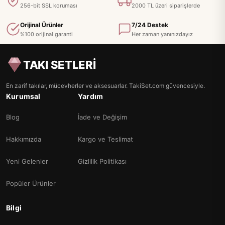
256-bit SSL koruması
2000 TL üzeri siparişlerde
Orijinal Ürünler
7/24 Destek
%100 orijinal garanti
Her zaman yanınızdayız
TAKI SETLERİ
En zarif takılar, mücevherler ve aksesuarlar. TakiSet.com güvencesiyle.
Kurumsal
Yardım
Blog
İade ve Değişim
Hakkımızda
Kargo ve Teslimat
Yeni Gelenler
Gizlilik Politikası
Popüler Ürünler
Bilgi