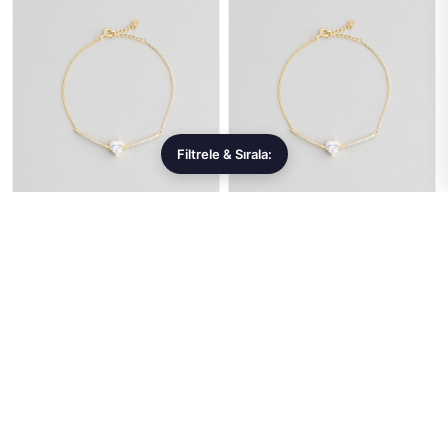
Filtrele & Sırala:
TAKISET
TAKISET
Aşk Kalbi 18 Ayar Beyaz Altın
Aşk Kalbi 18 Ayar Sarı Altın
Kaplama 19 Cm Gümüş
Kaplama 19 Cm Gümüş
Minimal Bileklik
Minimal Bileklik
4.017,99 ₺
4.017,99 ₺
Sepete Ekle
Sepete Ekle