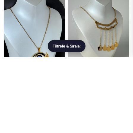
Filtrele & Sırala:
Takıştır
Takıştır
Altın Renk Göz Figürlü Çelik
Altın Renk Karışık Figürlü Çelik
Kolye
Kolye Set
129,99 ₺
129,99 ₺
Sepete Ekle
Sepete Ekle