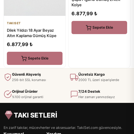
Kolye
6.877,99 ₺
TAKISET
Sepete Ekle
Dilek Yıldızı 18 Ayar Beyaz
Altın Kaplama Gümüş Küpe
6.877,99 ₺
Sepete Ekle
Güvenli Alışveriş
Ücretsiz Kargo
256-bit SSL koruması
2000 TL üzeri siparişlerde
Orijinal Ürünler
7/24 Destek
%100 orijinal garanti
Her zaman yanınızdayız
TAKI SETLERİ
En zarif takılar, mücevherler ve aksesuarlar. TakiSet.com güvencesiyle.
Kurumsal
Yardım