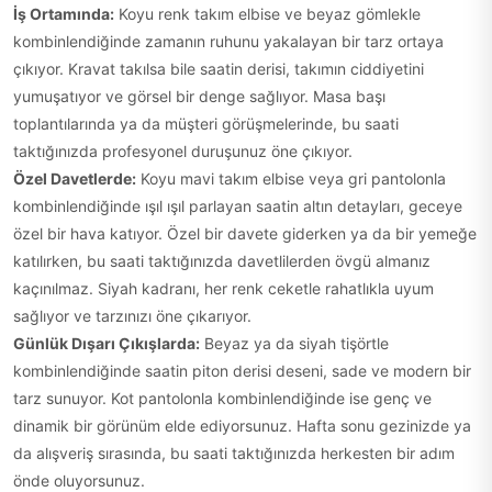
İş Ortamında:
Koyu renk takım elbise ve beyaz gömlekle
kombinlendiğinde zamanın ruhunu yakalayan bir tarz ortaya
çıkıyor. Kravat takılsa bile saatin derisi, takımın ciddiyetini
yumuşatıyor ve görsel bir denge sağlıyor. Masa başı
toplantılarında ya da müşteri görüşmelerinde, bu saati
taktığınızda profesyonel duruşunuz öne çıkıyor.
Özel Davetlerde:
Koyu mavi takım elbise veya gri pantolonla
kombinlendiğinde ışıl ışıl parlayan saatin altın detayları, geceye
özel bir hava katıyor. Özel bir davete giderken ya da bir yemeğe
katılırken, bu saati taktığınızda davetlilerden övgü almanız
kaçınılmaz. Siyah kadranı, her renk ceketle rahatlıkla uyum
sağlıyor ve tarzınızı öne çıkarıyor.
Günlük Dışarı Çıkışlarda:
Beyaz ya da siyah tişörtle
kombinlendiğinde saatin piton derisi deseni, sade ve modern bir
tarz sunuyor. Kot pantolonla kombinlendiğinde ise genç ve
dinamik bir görünüm elde ediyorsunuz. Hafta sonu gezinizde ya
da alışveriş sırasında, bu saati taktığınızda herkesten bir adım
önde oluyorsunuz.