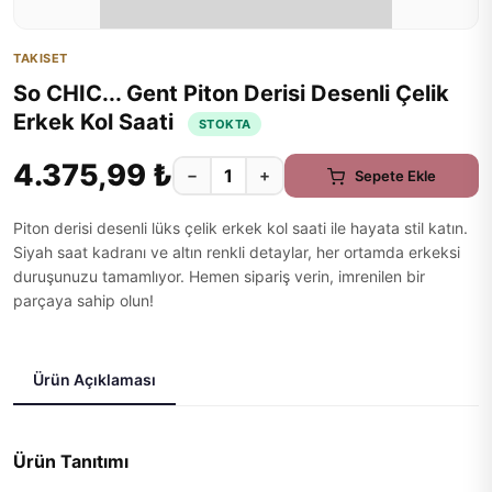
TAKISET
So CHIC... Gent Piton Derisi Desenli Çelik
Erkek Kol Saati
STOKTA
4.375,99 ₺
−
+
Sepete Ekle
Piton derisi desenli lüks çelik erkek kol saati ile hayata stil katın.
Siyah saat kadranı ve altın renkli detaylar, her ortamda erkeksi
duruşunuzu tamamlıyor. Hemen sipariş verin, imrenilen bir
parçaya sahip olun!
Ürün Açıklaması
Ürün Tanıtımı