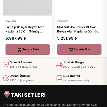
TAKISET
TAKISET
İki Kalp 18 Ayar Beyaz Altın
Mozanit Dokunuşu 18 Ayar
Kaplama 20 Cm Gümüş
Beyaz Altın Kaplama Gümüş
Minimal Bileklik
Tektaş Yüzük
5.967,99 ₺
5.251,99 ₺
Sepete Ekle
Sepete Ekle
Güvenli Alışveriş
Ücretsiz Kargo
256-bit SSL koruması
2000 TL üzeri siparişlerde
Orijinal Ürünler
7/24 Destek
%100 orijinal garanti
Her zaman yanınızdayız
TAKI SETLERİ
En zarif takılar, mücevherler ve aksesuarlar. TakiSet.com güvencesiyle.