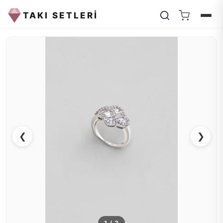
TAKI SETLERİ
❮
❯