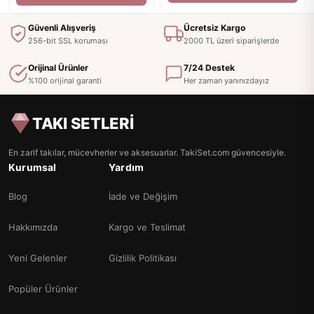
Güvenli Alışveriş
Ücretsiz Kargo
256-bit SSL koruması
2000 TL üzeri siparişlerde
Orijinal Ürünler
7/24 Destek
%100 orijinal garanti
Her zaman yanınızdayız
TAKI SETLERİ
En zarif takılar, mücevherler ve aksesuarlar. TakiSet.com güvencesiyle.
Kurumsal
Yardım
Blog
İade ve Değişim
Hakkımızda
Kargo ve Teslimat
Yeni Gelenler
Gizlilik Politikası
Popüler Ürünler