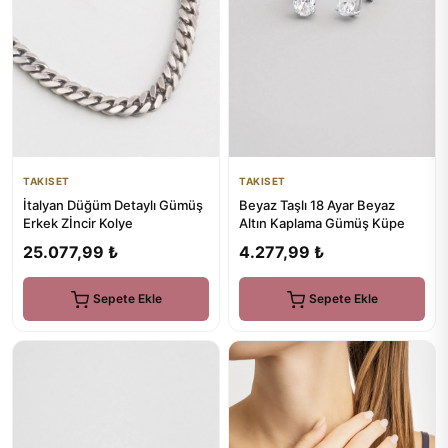
TAKISET
TAKISET
Beyaz Taşlı 18 Ayar Beyaz
İtalyan Düğüm Detaylı Gümüş
Altın Kaplama Gümüş Küpe
Erkek Zİncir Kolye
4.277,99 ₺
25.077,99 ₺
Sepete Ekle
Sepete Ekle