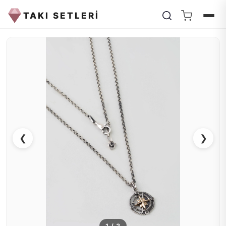
TAKI SETLERİ
❮
❯