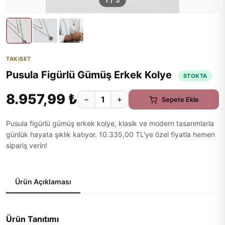
1
/
3
TAKISET
Pusula Figürlü Gümüş Erkek Kolye
STOKTA
8.957,99 ₺
−
+
Sepete Ekle
Pusula figürlü gümüş erkek kolye, klasik ve modern tasarımlarla
günlük hayata şıklık katıyor. 10.335,00 TL'ye özel fiyatla hemen
sipariş verin!
Ürün Açıklaması
Ürün Tanıtımı