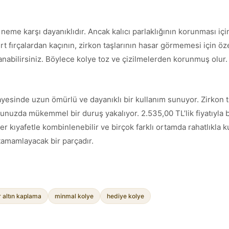
 neme karşı dayanıklıdır. Ancak kalıcı parlaklığının korunması i
rt fırçalardan kaçının, zirkon taşlarının hasar görmemesi için öze
anabilirsiniz. Böylece kolye toz ve çizilmelerden korunmuş olur.
yesinde uzun ömürlü ve dayanıklı bir kullanım sunuyor. Zirkon taş
uzda mükemmel bir duruş yakalıyor. 2.535,00 TL’lik fiyatıyla bü
her kıyafetle kombinlenebilir ve birçok farklı ortamda rahatlıkla k
ı tamamlayacak bir parçadır.
 altın kaplama
minmal kolye
hediye kolye