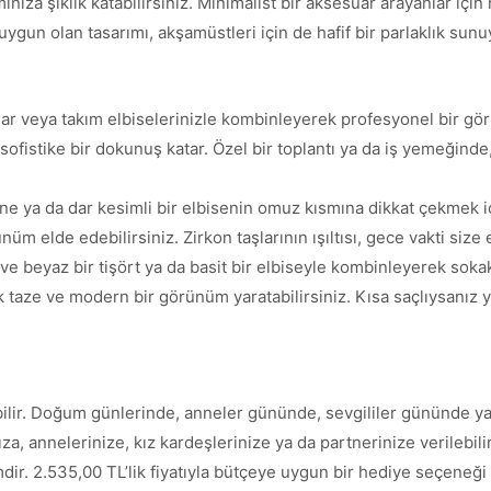
ınıza şıklık katabilirsiniz. Minimalist bir aksesuar arayanlar iç
ygun olan tasarımı, akşamüstleri için de hafif bir parlaklık sunu
lar veya takım elbiselerinizle kombinleyerek profesyonel bir görü
sofistike bir dokunuş katar. Özel bir toplantı ya da iş yemeğinde,
ne ya da dar kesimli bir elbisenin omuz kısmına dikkat çekmek i
m elde edebilirsiniz. Zirkon taşlarının ışıltısı, gece vakti size 
ve beyaz bir tişört ya da basit bir elbiseyle kombinleyerek sokak
taze ve modern bir görünüm yaratabilirsiniz. Kısa saçlıysanız ya
bilir. Doğum günlerinde, anneler gününde, sevgililer gününde ya d
za, annelerinize, kız kardeşlerinize ya da partnerinize verilebilir
dir. 2.535,00 TL’lik fiyatıyla bütçeye uygun bir hediye seçeneği