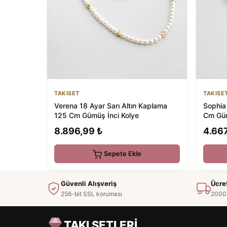
TAKISET
TAKISE
Verena 18 Ayar Sarı Altın Kaplama
Sophia
125 Cm Gümüş İnci Kolye
Cm Güm
8.896,99 ₺
4.667
Sepete Ekle
Güvenli Alışveriş
Ücre
256-bit SSL koruması
2000 
TAKI SETLERİ