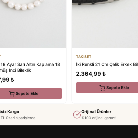
T
TAKISET
 18 Ayar Sarı Altın Kaplama 18
İki Renkli 21 Cm Çelik Erkek Bil
üş İnci Bileklik
2.364,99 ₺
,99 ₺
Sepete Ekle
Sepete Ekle
tsiz Kargo
Orijinal Ürünler
TL üzeri siparişlerde
%100 orijinal garanti