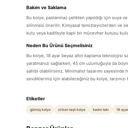
Bakım ve Saklama
Bu kolye, paslanmaz çelikten yapıldığı için suya ve
silinmesi önerilir. Kimyasal temizleyicilerden ve se
kutu veya kadifeyle kaplı bir mücevher kutusu kull
Neden Bu Ürünü Seçmelisiniz
Bu kolye, 18 ayar beyaz altın kaplama teknolojisi sa
yaratmanızı sağlarken, 45 cm uzunluğuyla da boynun
sahibi olabilirsiniz. Minimalist tasarımı sayesinde 
sevdikleriniz için alabileceğiniz bu kolye, tarzınız
Etiketler
gümüş kolye
zirkon taşlı kolye
kadın takı
18 ayar