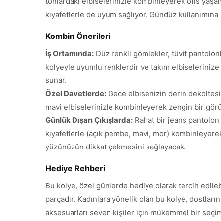
tonlardaki elbiselerinizle kombinleyerek ofis yaşam
kıyafetlerle de uyum sağlıyor. Gündüz kullanımına u
Kombin Önerileri
İş Ortamında:
Düz renkli gömlekler, tüvit pantolon
kolyeyle uyumlu renklerdir ve takım elbiselerinize 
sunar.
Özel Davetlerde:
Gece elbisenizin derin dekoltesi
mavi elbiselerinizle kombinleyerek zengin bir görünü
Günlük Dışarı Çıkışlarda:
Rahat bir jeans pantolon 
kıyafetlerle (açık pembe, mavi, mor) kombinleyerek 
yüzünüzün dikkat çekmesini sağlayacak.
Hediye Rehberi
Bu kolye, özel günlerde hediye olarak tercih edile
parçadır. Kadınlara yönelik olan bu kolye, dostlarını
aksesuarları seven kişiler için mükemmel bir seçim