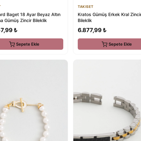
TAKISET
T
Kratos Gümüş Erkek Kral Zinci
rd Baget 18 Ayar Beyaz Altın
Bileklik
a Gümüş Zincir Bileklik
6.877,99 ₺
7,99 ₺
Sepete Ekle
Sepete Ekle