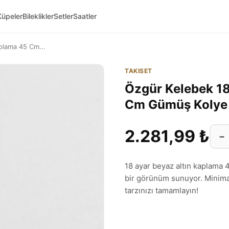
Küpeler
Bileklikler
Setler
Saatler
plama 45 Cm...
TAKISET
Özgür Kelebek 18
Cm Gümüş Koly
2.281,99 ₺
−
18 ayar beyaz altın kaplama 4
bir görünüm sunuyor. Minimal 
tarzınızı tamamlayın!