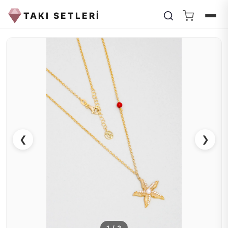
TAKI SETLERİ
❮
❯