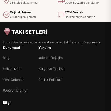
256-bit SSL koruması
2000 TL üzeri siparişlerde
Orijinal Ürünler
7/24 Destek
%100 orijinal garanti
Her zaman yanınızdayız
TAKI SETLERİ
En zarif takılar, mücevherler ve aksesuarlar. TakiSet.com güvencesiyle.
Kurumsal
Yardım
Blog
İade ve Değişim
Hakkımızda
Kargo ve Teslimat
Yeni Gelenler
Gizlilik Politikası
Popüler Ürünler
Bilgi