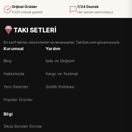
Orijinal Ürünler
7/24 Destek
%100 orijinal garanti
Her zaman yanınızdayız
TAKI SETLERİ
En zarif takılar, mücevherler ve aksesuarlar. TakiSet.com güvencesiyle.
Kurumsal
Yardım
Blog
İade ve Değişim
Hakkımızda
Kargo ve Teslimat
Yeni Gelenler
Gizlilik Politikası
Popüler Ürünler
Bilgi
Sıkça Sorulan Sorular