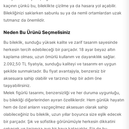
kaçının çünkü bu, bileklikte çizilme ya da hasara yol açabilir.
Bilekliğinizi saklarken sabunlu su ya da nemli ortamlardan uzak
tutmanız da önemlidir.
Neden Bu Ürünü Seçmelisiniz
Bu bileklik, sunduğu yüksek kalite ve zarif tasarım sayesinde
herkesin tercih edebileceği bir parçadır. 18 ayar beyaz altın
kaplama olması, uzun ömürlü kullanım ve dayanıklılık sağlar.
2.092,50 TL fiyatıyla, sunduğu kaliteyi ve tasarımı en uygun
şekilde sunmaktadır. Bu fiyat avantajıyla, benzersiz bir
aksesuara sahip olabilir ve tarzınızı hep bir adım öne
taşıyabilirsiniz.
Melek figürlü tasarımı, benzersizliği ve her duruma uygunluğu,
bu bilekliği diğerlerinden ayıran özelliklerdir. Hem günlük hayatın
hem de özel anların vazgeçilmez aksesuarı olarak sahip
olabileceğiniz bu bileklik, uzun yıllar boyunca size eşlik edecek
bir parçadır. Şık ve sofistike görünümüyle herkesin dikkatini
çekecek ve tarzınıza ayrı bir hava katacaktır. Siz de bu