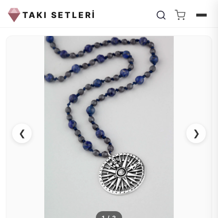
TAKI SETLERİ
❮
❯