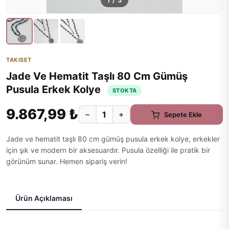
1
/
3
TAKISET
Jade Ve Hematit Taşlı 80 Cm Gümüş
Pusula Erkek Kolye
STOKTA
9.867,99 ₺
−
+
Sepete Ekle
Jade ve hematit taşlı 80 cm gümüş pusula erkek kolye, erkekler
için şık ve modern bir aksesuardır. Pusula özelliği ile pratik bir
görünüm sunar. Hemen sipariş verin!
Ürün Açıklaması