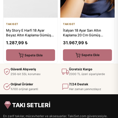
TAKISET
TAKISET
İtalyan 18 Ayar Sarı Altın
My Story E Harfi 18 Ayar
Kaplama 20 Cm Gümüş
Beyaz Altın Kaplama Gümüş
Bileklik
Tek Küpe
31.967,99 ₺
1.287,99 ₺
Sepete Ekle
Sepete Ekle
Güvenli Alışveriş
Ücretsiz Kargo
256-bit SSL koruması
2000 TL üzeri siparişlerde
Orijinal Ürünler
7/24 Destek
%100 orijinal garanti
Her zaman yanınızdayız
TAKI SETLERİ
En zarif takılar, mücevherler ve aksesuarlar. TakiSet.com güvencesiyle.