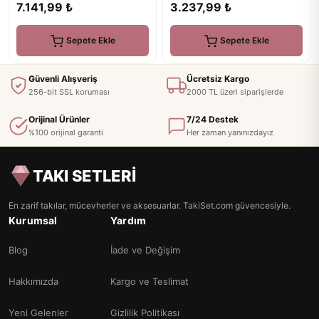
7.141,99 ₺
3.237,99 ₺
Sepete Ekle
Sepete Ekle
Güvenli Alışveriş
Ücretsiz Kargo
256-bit SSL koruması
2000 TL üzeri siparişlerde
Orijinal Ürünler
7/24 Destek
%100 orijinal garanti
Her zaman yanınızdayız
TAKI SETLERİ
En zarif takılar, mücevherler ve aksesuarlar. TakiSet.com güvencesiyle.
Kurumsal
Yardım
Blog
İade ve Değişim
Hakkımızda
Kargo ve Teslimat
Yeni Gelenler
Gizlilik Politikası