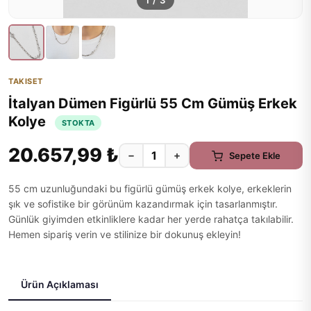
1
/
3
TAKISET
İtalyan Dümen Figürlü 55 Cm Gümüş Erkek
Kolye
STOKTA
20.657,99 ₺
−
+
Sepete Ekle
55 cm uzunluğundaki bu figürlü gümüş erkek kolye, erkeklerin
şık ve sofistike bir görünüm kazandırmak için tasarlanmıştır.
Günlük giyimden etkinliklere kadar her yerde rahatça takılabilir.
Hemen sipariş verin ve stilinize bir dokunuş ekleyin!
Ürün Açıklaması