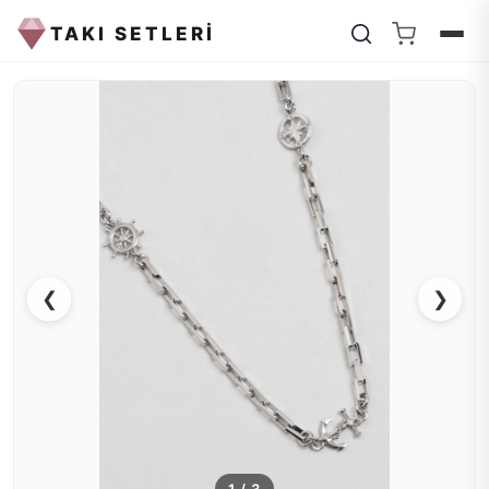
TAKI SETLERİ
❮
❯