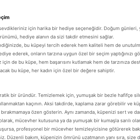
eçim
dikleriniz için harika bir hediye seçeneğidir. Doğum günleri, y
ünümü, hediye alanın da sizi takdir etmesini sağlar.
ediğinizde, bu küpeyi tercih ederek hem kaliteli hem de unutulmaz
iye ederek, onların tarzına uygun özel bir seçim yaptığınızı gös
ınız için de bu küpe, hem başarısını kutlamak hem de tarzınıza 
acak bu küpe, her kadın için özel bir değere sahiptir.
atik bir üründür. Temizlemek için, yumuşak bir bezle hafifçe sil
llanmaktan kaçının. Aksi takdirde, kaplama zarar görebilir ve küp
bırakmamaya özen gösterin. Aynı zamanda, küpenizi sert ve dar 
olarak, mücevher kutusuna ya da yumuşak bir kumaşla sarılı olara
şursa, profesyonel bir mücevher temizleyicisine götürerek bakım
siniz. Düzenli bakım, küpenizin ömrünü uzatmanın yanı sıra, size 