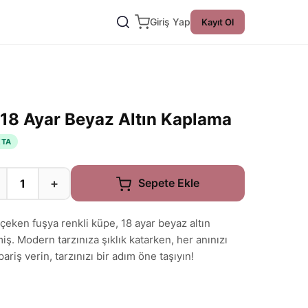
Giriş Yap
Kayıt Ol
18 Ayar Beyaz Altın Kaplama
KTA
+
Sepete Ekle
çeken fuşya renkli küpe, 18 ayar beyaz altın
ş. Modern tarzınıza şıklık katarken, her anınızı
riş verin, tarzınızı bir adım öne taşıyın!