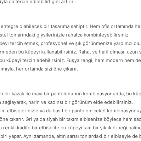
la da tercih edilebilirliğini artırır.
tegre olabilecek bir tasarıma sahiptir. Hem ofis ortamında hem
el tonlarındaki giysilerinizle rahatça kombinleyebilirsiniz.
üpeyi tercih etmek, profesyonel ve şık görünmenize yardımcı olu
ermeden bu küpeyi kullanabilirsiniz. Rahat ve hafif olması, uzun s
 küpeyi tercih edebilirsiniz. Fuşya rengi, hem modern hem de 
ımıyla, her ortamda sizi öne çıkarır.
h bir kazak ile mavi bir pantolonunun kombinasyonunda, bu küp
m sağlayarak, narin ve kadınsı bir görünüm elde edebilirsiniz.
ım elbiselerinizle ya da basit bir pantolon-ceket kombinasyonuyl
 öne çıkarır. Gri ya da siyah bir takım elbisenize böylece hem sa
enkli kadife bir elbise ile bu küpeyi tam bir şıklık örneği haline
n biri yapar. Aynı zamanda, altın sarısı tonlardaki bir elbiseyle 