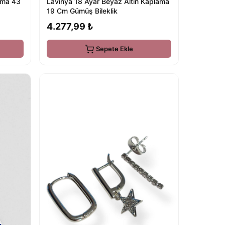
ama 43
Lavinya 18 Ayar Beyaz Altın Kaplama
19 Cm Gümüş Bileklik
4.277,99 ₺
Sepete Ekle