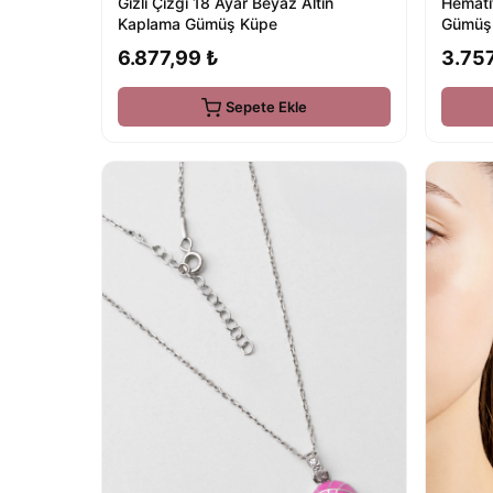
Gizli Çizgi 18 Ayar Beyaz Altın
Hemati
Kaplama Gümüş Küpe
Gümüş 
6.877,99 ₺
3.757
Sepete Ekle