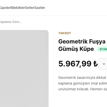
Küpeler
Bileklikler
Setler
Saatler
 Kaplama Güm...
TAKISET
Geometrik Fuşya 
Gümüş Küpe
STO
5.967,99 ₺
−
Geometrik tasarımıyla dikkat 
kaplama gümüşten imal edilmi
unutulmaz kılacak. Hemen sipa