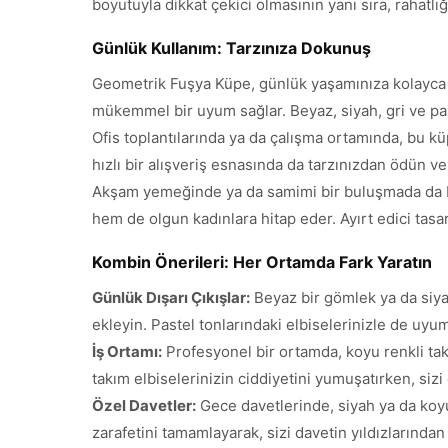
boyutuyla dikkat çekici olmasının yanı sıra, rahatlığıy
Günlük Kullanım: Tarzınıza Dokunuş
Geometrik Fuşya Küpe, günlük yaşamınıza kolayca en
mükemmel bir uyum sağlar. Beyaz, siyah, gri ve past
Ofis toplantılarında ya da çalışma ortamında, bu k
hızlı bir alışveriş esnasında da tarzınızdan ödün v
Akşam yemeğinde ya da samimi bir buluşmada da bu
hem de olgun kadınlara hitap eder. Ayırt edici tasar
Kombin Önerileri: Her Ortamda Fark Yaratın
Günlük Dışarı Çıkışlar:
Beyaz bir gömlek ya da siya
ekleyin. Pastel tonlarındaki elbiselerinizle de uyu
İş Ortamı:
Profesyonel bir ortamda, koyu renkli tak
takım elbiselerinizin ciddiyetini yumuşatırken, sizi
Özel Davetler:
Gece davetlerinde, siyah ya da koyu r
zarafetini tamamlayarak, sizi davetin yıldızlarında