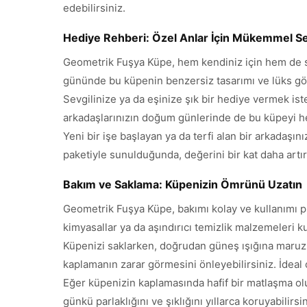
edebilirsiniz.
Hediye Rehberi: Özel Anlar İçin Mükemmel S
Geometrik Fuşya Küpe, hem kendiniz için hem de sev
gününde bu küpenin benzersiz tasarımı ve lüks gör
Sevgilinize ya da eşinize şık bir hediye vermek ist
arkadaşlarınızın doğum günlerinde de bu küpeyi hed
Yeni bir işe başlayan ya da terfi alan bir arkadaş
paketiyle sunulduğunda, değerini bir kat daha artır
Bakım ve Saklama: Küpenizin Ömrünü Uzatın
Geometrik Fuşya Küpe, bakımı kolay ve kullanımı pr
kimyasallar ya da aşındırıcı temizlik malzemeleri ku
Küpenizi saklarken, doğrudan güneş ışığına maruz 
kaplamanın zarar görmesini önleyebilirsiniz. İdeal 
Eğer küpenizin kaplamasında hafif bir matlaşma olu
günkü parlaklığını ve şıklığını yıllarca koruyabilir