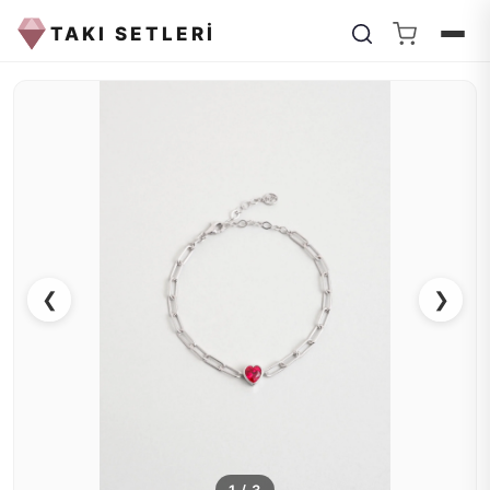
TAKI SETLERİ
❮
❯