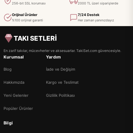
256-bit SSL koruması
2000 TL üzeri siparişlerde
Orijinal Ürünler
7/24 Destek
%100 orijinal garanti
Her zaman yanınızdayız
TAKI SETLERİ
En zarif takılar, mücevherler ve aksesuarlar. TakiSet.com güvencesiyle.
Kurumsal
Yardım
Blog
İade ve Değişim
Hakkımızda
Kargo ve Teslimat
Yeni Gelenler
Gizlilik Politikası
Popüler Ürünler
Bilgi