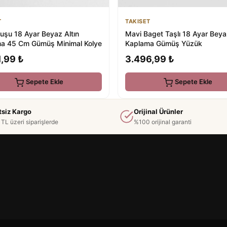
T
TAKISET
uşu 18 Ayar Beyaz Altın
Mavi Baget Taşlı 18 Ayar Beyaz
a 45 Cm Gümüş Minimal Kolye
Kaplama Gümüş Yüzük
,99 ₺
3.496,99 ₺
Sepete Ekle
Sepete Ekle
tsiz Kargo
Orijinal Ürünler
TL üzeri siparişlerde
%100 orijinal garanti