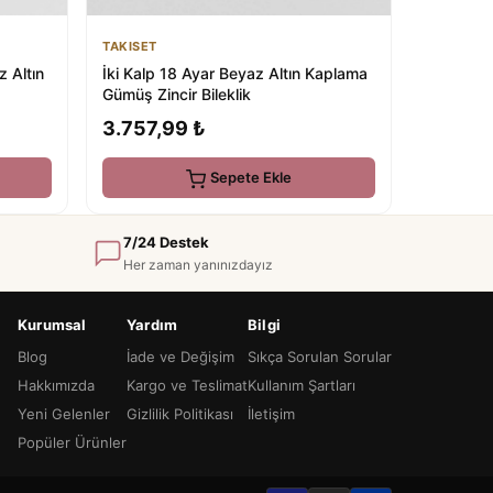
TAKISET
İki Kalp 18 Ayar Beyaz Altın Kaplama
 Altın
Gümüş Zincir Bileklik
3.757,99 ₺
Sepete Ekle
7/24 Destek
Her zaman yanınızdayız
Kurumsal
Yardım
Bilgi
Blog
İade ve Değişim
Sıkça Sorulan Sorular
Hakkımızda
Kargo ve Teslimat
Kullanım Şartları
Yeni Gelenler
Gizlilik Politikası
İletişim
Popüler Ürünler