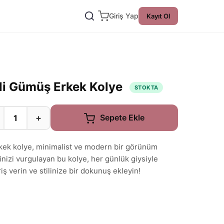
Giriş Yap
Kayıt Ol
li Gümüş Erkek Kolye
STOKTA
+
Sepete Ekle
ek kolye, minimalist ve modern bir görünüm
inizi vurgulayan bu kolye, her günlük giysiyle
ş verin ve stilinize bir dokunuş ekleyin!