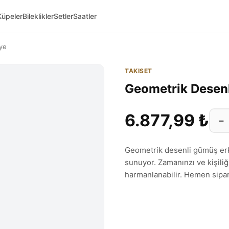
Küpeler
Bileklikler
Setler
Saatler
ye
TAKISET
Geometrik Desen
6.877,99 ₺
−
Geometrik desenli gümüş erk
sunuyor. Zamanınzı ve kişiliğ
harmanlanabilir. Hemen sipari