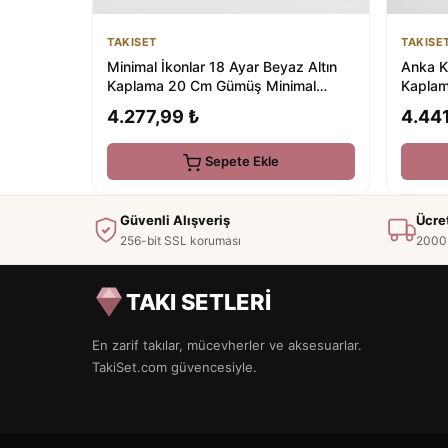
TAKISET
TAKISE
Minimal İkonlar 18 Ayar Beyaz Altın
Anka K
Kaplama 20 Cm Gümüş Minimal
Kaplam
Bileklik
4.277,99 ₺
4.441
Sepete Ekle
Güvenli Alışveriş
Ücre
256-bit SSL koruması
2000 
TAKI SETLERİ
En zarif takılar, mücevherler ve aksesuarlar.
TakiSet.com güvencesiyle.