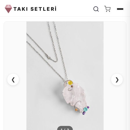
TAKI SETLERİ
❮
❯