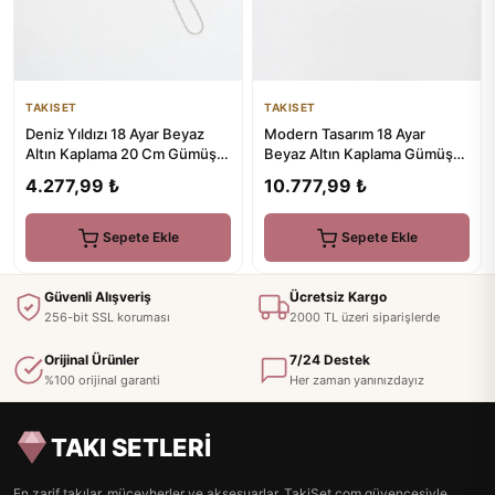
TAKISET
TAKISET
Deniz Yıldızı 18 Ayar Beyaz
Modern Tasarım 18 Ayar
Altın Kaplama 20 Cm Gümüş
Beyaz Altın Kaplama Gümüş
Şahmeran
Su Yolu Bileklik
4.277,99 ₺
10.777,99 ₺
Sepete Ekle
Sepete Ekle
Güvenli Alışveriş
Ücretsiz Kargo
256-bit SSL koruması
2000 TL üzeri siparişlerde
Orijinal Ürünler
7/24 Destek
%100 orijinal garanti
Her zaman yanınızdayız
TAKI SETLERİ
En zarif takılar, mücevherler ve aksesuarlar. TakiSet.com güvencesiyle.