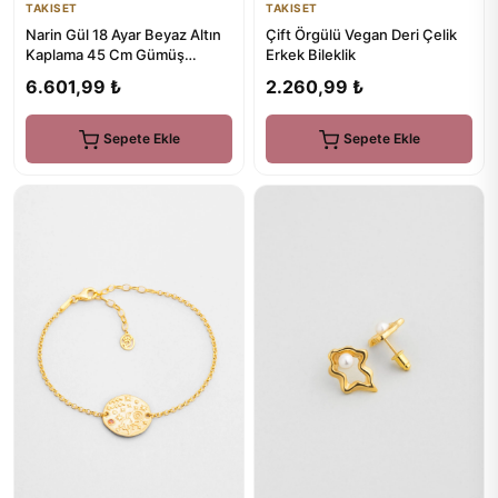
TAKISET
TAKISET
Narin Gül 18 Ayar Beyaz Altın
Çift Örgülü Vegan Deri Çelik
Kaplama 45 Cm Gümüş
Erkek Bileklik
Minimal Kolye
6.601,99 ₺
2.260,99 ₺
Sepete Ekle
Sepete Ekle