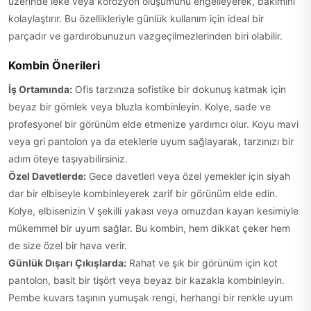
üzerinde leke veya korozyon oluşumunu engelleyerek, bakımını
kolaylaştırır. Bu özellikleriyle günlük kullanım için ideal bir
parçadır ve gardırobunuzun vazgeçilmezlerinden biri olabilir.
Kombin Önerileri
İş Ortamında:
Ofis tarzınıza sofistike bir dokunuş katmak için
beyaz bir gömlek veya bluzla kombinleyin. Kolye, sade ve
profesyonel bir görünüm elde etmenize yardımcı olur. Koyu mavi
veya gri pantolon ya da eteklerle uyum sağlayarak, tarzınızı bir
adım öteye taşıyabilirsiniz.
Özel Davetlerde:
Gece davetleri veya özel yemekler için siyah
dar bir elbiseyle kombinleyerek zarif bir görünüm elde edin.
Kolye, elbisenizin V şekilli yakası veya omuzdan kayan kesimiyle
mükemmel bir uyum sağlar. Bu kombin, hem dikkat çeker hem
de size özel bir hava verir.
Günlük Dışarı Çıkışlarda:
Rahat ve şık bir görünüm için kot
pantolon, basit bir tişört veya beyaz bir kazakla kombinleyin.
Pembe kuvars taşının yumuşak rengi, herhangi bir renkle uyum