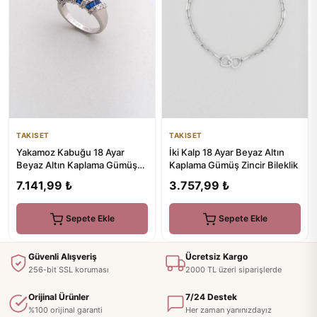
TAKISET
TAKISET
İki Kalp 18 Ayar Beyaz Altın
Yakamoz Kabuğu 18 Ayar
Kaplama Gümüş Zincir Bileklik
Beyaz Altın Kaplama Gümüş
Yüzük
3.757,99 ₺
7.141,99 ₺
Sepete Ekle
Sepete Ekle
Güvenli Alışveriş
Ücretsiz Kargo
256-bit SSL koruması
2000 TL üzeri siparişlerde
Orijinal Ürünler
7/24 Destek
%100 orijinal garanti
Her zaman yanınızdayız