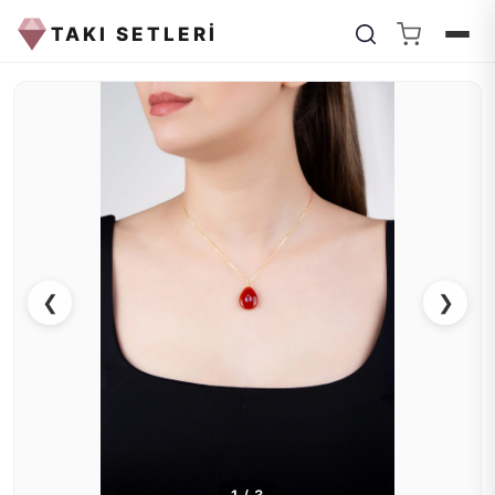
TAKI SETLERİ
❮
❯