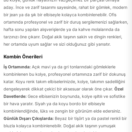
aday. İnce ve zarif tasarımı sayesinde, rahat bir gömlek, modern
bir jean ya da şık bir elbiseyle kolayca kombinlenebilir. Ofis
ortamında profesyonel ve zarif bir duruş sergilemenizi sağlarken,
hafta sonu yapılan alışverişlerde ya da kahve molalarında da
tarzınızı öne çıkarır. Doğal akik taşının sakin ve dingin renkleri,
her ortamda uyum sağlar ve sizi olduğunuz gibi yansıtır.
Kombin Önerileri
İş Ortamında:
Açık mavi ya da gri tonlarındaki gömleklerle
kombinlenen bu kolye, profesyonel ortamınıza zarif bir dokunuş
katar. Koyu renk takım elbiselerinizde, kolye, takımın sadeliliğini
dengeleyerek dikkat çekici bir aksesuar olarak öne çıkar.
Özel
Davetlerde:
Gece elbisenizin boynunda, kolye ışıltılı ve sofistike
bir hava yaratır. Siyah ya da koyu bordo bir elbiseyle
kombinlendiğinde, lüks ve zengin bir görünüm elde edersiniz.
Günlük Dışarı Çıkışlarda:
Beyaz bir tişört ya da pastel renkli bir
bluzla kolayca kombinlenebilir. Doğal akik taşının yumuşak