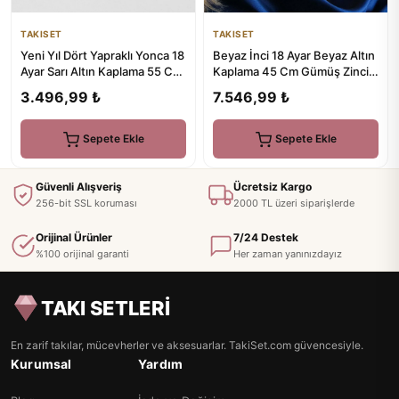
TAKISET
TAKISET
Yeni Yıl Dört Yapraklı Yonca 18
Beyaz İnci 18 Ayar Beyaz Altın
Ayar Sarı Altın Kaplama 55 Cm
Kaplama 45 Cm Gümüş Zincir
Gümüş Şans Kolye
Kolye
3.496,99 ₺
7.546,99 ₺
Sepete Ekle
Sepete Ekle
Güvenli Alışveriş
Ücretsiz Kargo
256-bit SSL koruması
2000 TL üzeri siparişlerde
Orijinal Ürünler
7/24 Destek
%100 orijinal garanti
Her zaman yanınızdayız
TAKI SETLERİ
En zarif takılar, mücevherler ve aksesuarlar. TakiSet.com güvencesiyle.
Kurumsal
Yardım