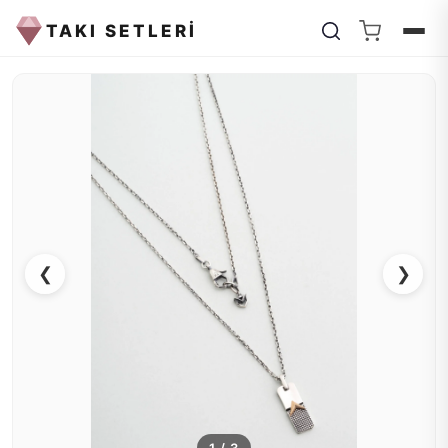
TAKI SETLERİ
❮
❯