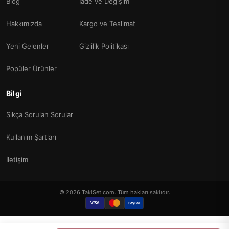
Blog
İade ve Değişim
Hakkımızda
Kargo ve Teslimat
Yeni Gelenler
Gizlilik Politikası
Popüler Ürünler
Bilgi
Sıkça Sorulan Sorular
Kullanım Şartları
İletişim
© 2026 TakiSet.com. Tüm hakları saklıdır.
VISA
PayPal