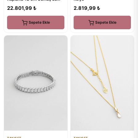
Yolu Kolye
2.819,99 ₺
22.801,99 ₺
Sepete Ekle
Sepete Ekle
TAKISET
TAKISET