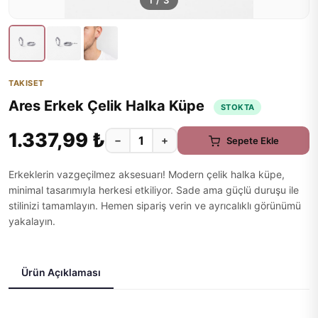
1
/
3
TAKISET
Ares Erkek Çelik Halka Küpe
STOKTA
1.337,99 ₺
−
+
Sepete Ekle
Erkeklerin vazgeçilmez aksesuarı! Modern çelik halka küpe,
minimal tasarımıyla herkesi etkiliyor. Sade ama güçlü duruşu ile
stilinizi tamamlayın. Hemen sipariş verin ve ayrıcalıklı görünümü
yakalayın.
Ürün Açıklaması