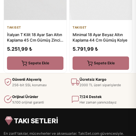
TAKISET
TAKISET
İtalyan T Kilit 18 Ayar Sarı Altın
Minimal 18 Ayar Beyaz Altın
Kaplama 45 Cm Gümüş Zincir
Kaplama 44 Cm Gümüş Kolye
Kolye
5.251,99 ₺
5.791,99 ₺
Sepete Ekle
Sepete Ekle
Güvenli Alışveriş
Ücretsiz Kargo
256-bit SSL koruması
2000 TL üzeri siparişlerde
Orijinal Ürünler
7/24 Destek
%100 orijinal garanti
Her zaman yanınızdayız
TAKI SETLERİ
En zarif takılar, mücevherler ve aksesuarlar. TakiSet.com güvencesiyle.