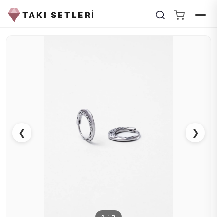
TAKI SETLERİ
❮
❯