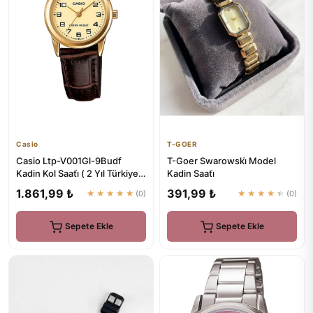
Casio
T-GOER
Casio Ltp-V001Gl-9Budf
T-Goer Swarowski̇ Model
Kadin Kol Saati̇ ( 2 Yıl Türkiye
Kadin Saati̇
Tek Distribütörü Ersa...
1.861,99 ₺
391,99 ₺
★★★★★
(0)
★★★★★
(0)
Sepete Ekle
Sepete Ekle