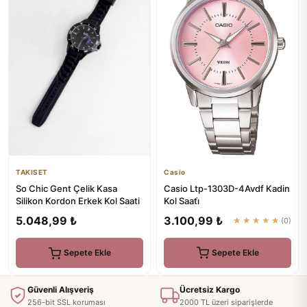
Casio
TAKISET
Casio Ltp-1303D-4Avdf Kadin
So Chic Gent Çelik Kasa
Kol Saati̇
Silikon Kordon Erkek Kol Saati
3.100,99 ₺
5.048,99 ₺
★★★★★
(0)
Sepete Ekle
Sepete Ekle
Güvenli Alışveriş
Ücretsiz Kargo
256-bit SSL koruması
2000 TL üzeri siparişlerde