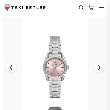
TAKI SETLERİ
❮
❯