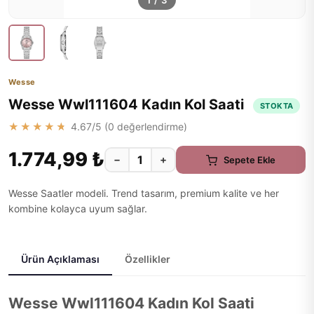
1
/
3
Wesse
Wesse Wwl111604 Kadın Kol Saati
STOKTA
★★★★★
4.67
/5 (
0
değerlendirme)
1.774,99 ₺
−
+
Sepete Ekle
Wesse Saatler modeli. Trend tasarım, premium kalite ve her
kombine kolayca uyum sağlar.
Ürün Açıklaması
Özellikler
Wesse Wwl111604 Kadın Kol Saati