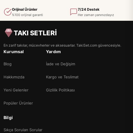
Orijinal Ürünler
7/24 Destek
%100 orijinal garanti
Her zaman yanınızdayız
TAKI SETLERİ
En zarif takılar, mücevherler ve aksesuarlar. TakiSet.com güvencesiyle.
Kurumsal
Yardım
Blog
İade ve Değişim
Hakkımızda
Kargo ve Teslimat
Yeni Gelenler
Gizlilik Politikası
Popüler Ürünler
Bilgi
Sıkça Sorulan Sorular