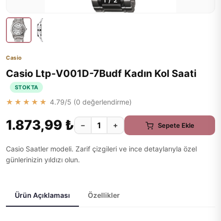
1
/
2
Casio
Casio Ltp-V001D-7Budf Kadın Kol Saati
STOKTA
★★★★★
4.79
/5 (
0
değerlendirme)
1.873,99 ₺
−
+
Sepete Ekle
Casio Saatler modeli. Zarif çizgileri ve ince detaylarıyla özel
günlerinizin yıldızı olun.
Ürün Açıklaması
Özellikler