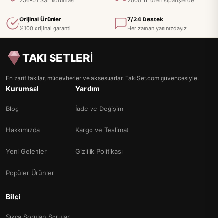
256-bit SSL koruması
2000 TL üzeri siparişlerde
Orijinal Ürünler
7/24 Destek
%100 orijinal garanti
Her zaman yanınızdayız
TAKI SETLERİ
En zarif takılar, mücevherler ve aksesuarlar. TakiSet.com güvencesiyle.
Kurumsal
Yardım
Blog
İade ve Değişim
Hakkımızda
Kargo ve Teslimat
Yeni Gelenler
Gizlilik Politikası
Popüler Ürünler
Bilgi
Sıkça Sorulan Sorular