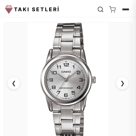
TAKI SETLERİ
❮
❯