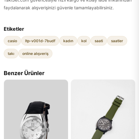
faydalanarak alışverişinizi güvenle tamamlayabilirsiniz.
Etiketler
casio
ltp-v001d-7budf
kadın
kol
saati
saatler
takı
online alışveriş
Benzer Ürünler