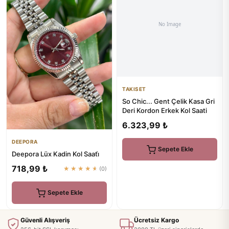
TAKISET
So Chic... Gent Çelik Kasa Gri
Deri Kordon Erkek Kol Saati
6.323,99 ₺
DEEPORA
Sepete Ekle
Deepora Lüx Kadin Kol Saati̇
718,99 ₺
★★★★★
(0)
Sepete Ekle
Güvenli Alışveriş
Ücretsiz Kargo