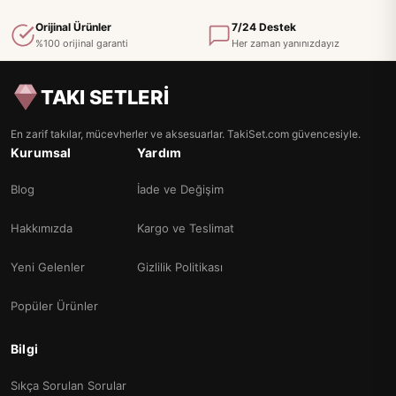
Orijinal Ürünler
7/24 Destek
%100 orijinal garanti
Her zaman yanınızdayız
TAKI SETLERİ
En zarif takılar, mücevherler ve aksesuarlar. TakiSet.com güvencesiyle.
Kurumsal
Yardım
Blog
İade ve Değişim
Hakkımızda
Kargo ve Teslimat
Yeni Gelenler
Gizlilik Politikası
Popüler Ürünler
Bilgi
Sıkça Sorulan Sorular