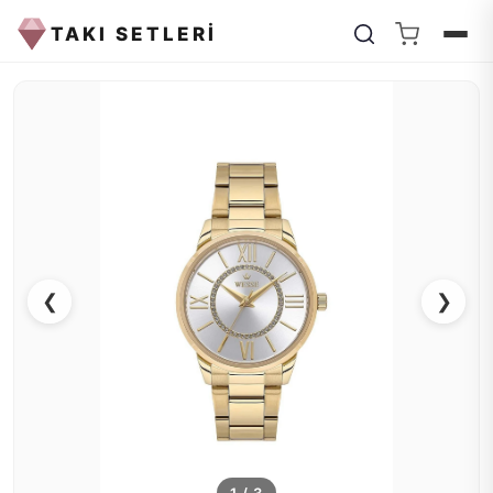
TAKI SETLERİ
❮
❯