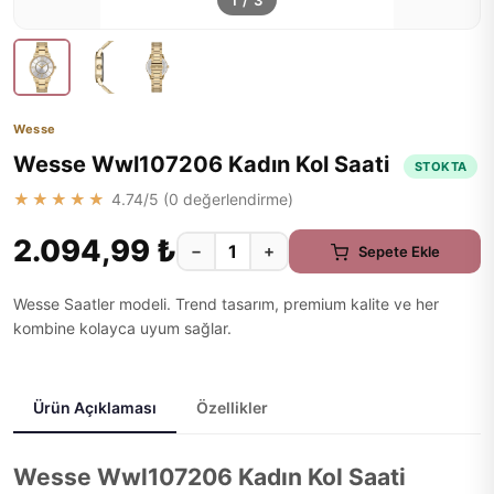
1
/
3
Wesse
Wesse Wwl107206 Kadın Kol Saati
STOKTA
★★★★★
4.74
/5 (
0
değerlendirme)
2.094,99 ₺
−
+
Sepete Ekle
Wesse Saatler modeli. Trend tasarım, premium kalite ve her
kombine kolayca uyum sağlar.
Ürün Açıklaması
Özellikler
Wesse Wwl107206 Kadın Kol Saati