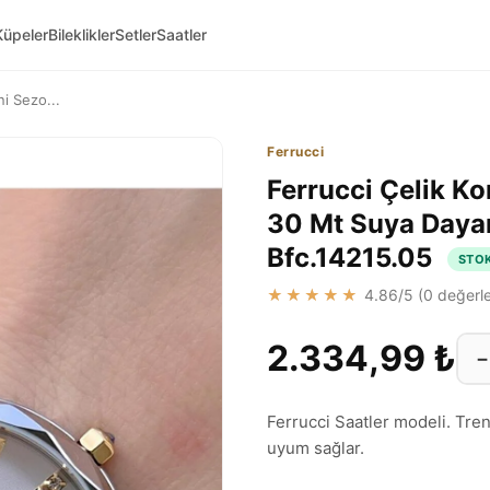
Küpeler
Bileklikler
Setler
Saatler
ni Sezo...
Ferrucci
Ferrucci Çelik Ko
30 Mt Suya Dayan
Bfc.14215.05
STO
★★★★★
4.86
/5 (
0
değerle
2.334,99 ₺
−
Ferrucci Saatler modeli. Tre
uyum sağlar.