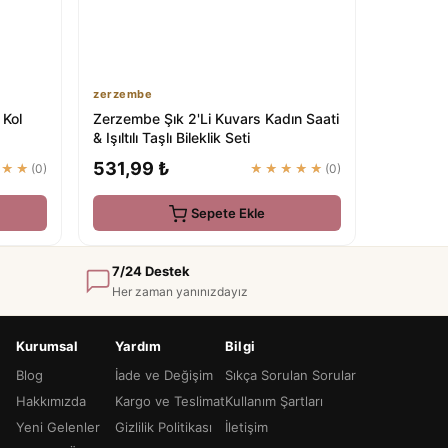
zerzembe
 Kol
Zerzembe Şık 2'Li Kuvars Kadın Saati
& Işıltılı Taşlı Bileklik Seti
531,99 ₺
★★★
(0)
★★★★★
(0)
Sepete Ekle
7/24 Destek
Her zaman yanınızdayız
Kurumsal
Yardım
Bilgi
Blog
İade ve Değişim
Sıkça Sorulan Sorular
Hakkımızda
Kargo ve Teslimat
Kullanım Şartları
Yeni Gelenler
Gizlilik Politikası
İletişim