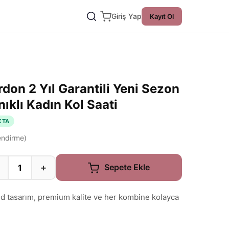
Giriş Yap
Kayıt Ol
rdon 2 Yıl Garantili Yeni Sezon
ıklı Kadın Kol Saati
KTA
ndirme)
+
Sepete Ekle
nd tasarım, premium kalite ve her kombine kolayca