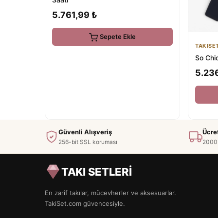
5.761,99 ₺
Sepete Ekle
TAKISE
So Chic
5.23
Güvenli Alışveriş
Ücre
256-bit SSL koruması
2000 
TAKI SETLERİ
En zarif takılar, mücevherler ve aksesuarlar.
TakiSet.com güvencesiyle.