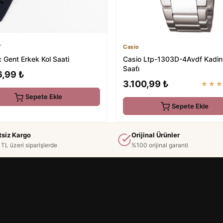
Casio
T
Casio Ltp-1303D-4Avdf Kadin
 Gent Erkek Kol Saati
Saati̇
6,99 ₺
3.100,99 ₺
★★
Sepete Ekle
Sepete Ekle
tsiz Kargo
Orijinal Ürünler
TL üzeri siparişlerde
%100 orijinal garanti