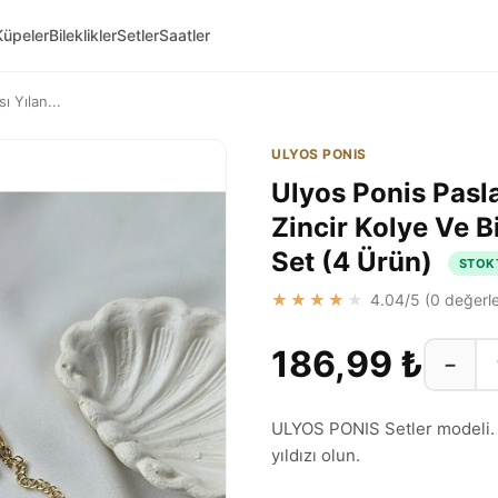
Küpeler
Bileklikler
Setler
Saatler
ı Yılan...
ULYOS PONIS
Ulyos Ponis Pasla
Zincir Kolye Ve B
Set (4 Ürün)
STOK
★★★★★
4.04
/5 (
0
değerle
186,99 ₺
−
ULYOS PONIS Setler modeli. Za
yıldızı olun.