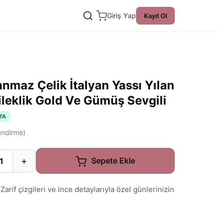
Giriş Yap
Kayıt Ol
nmaz Çelik İtalyan Yassı Yılan
ileklik Gold Ve Gümüş Sevgili
TA
ndirme)
+
Sepete Ekle
rif çizgileri ve ince detaylarıyla özel günlerinizin