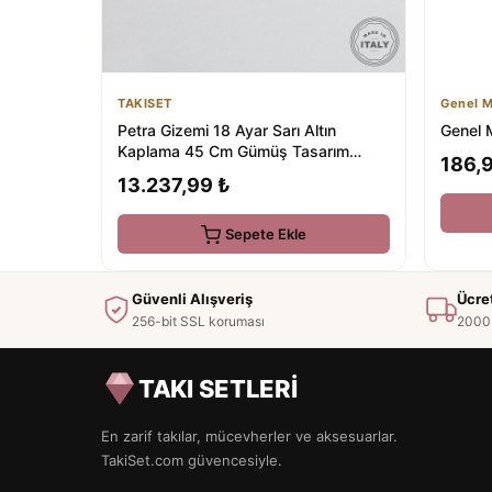
TAKISET
Genel M
Petra Gizemi 18 Ayar Sarı Altın
Genel M
Kaplama 45 Cm Gümüş Tasarım
186,
Kolye
13.237,99 ₺
Sepete Ekle
Güvenli Alışveriş
Ücre
256-bit SSL koruması
2000 
TAKI SETLERİ
En zarif takılar, mücevherler ve aksesuarlar.
TakiSet.com güvencesiyle.