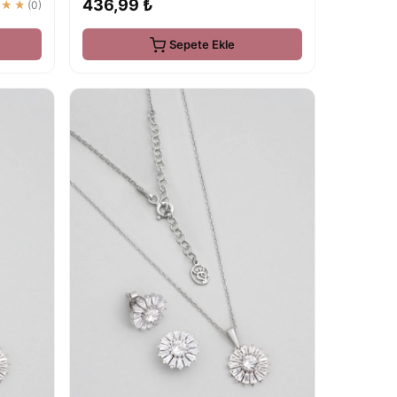
436,99 ₺
★★★
(0)
Sepete Ekle