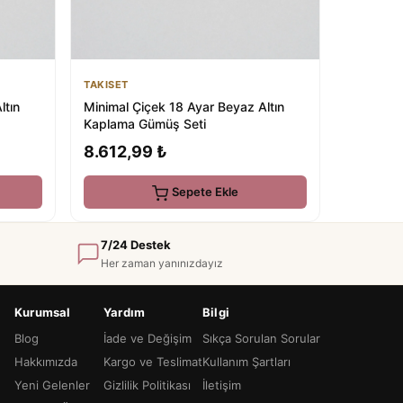
TAKISET
ltın
Minimal Çiçek 18 Ayar Beyaz Altın
Kaplama Gümüş Seti
8.612,99 ₺
Sepete Ekle
7/24 Destek
Her zaman yanınızdayız
Kurumsal
Yardım
Bilgi
Blog
İade ve Değişim
Sıkça Sorulan Sorular
Hakkımızda
Kargo ve Teslimat
Kullanım Şartları
Yeni Gelenler
Gizlilik Politikası
İletişim