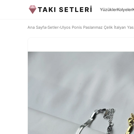
TAKI SETLERİ
Yüzükler
Kolyeler
Ana Sayfa
›
Setler
›
Ulyos Ponis Paslanmaz Çelik İtalyan Yass