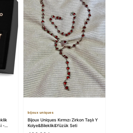
bijoux uniques
klik
Bijoux Uniques Kırmızı Zirkon Taşlı Y
i -
Kolye&Bileklik&Yüzük Seti