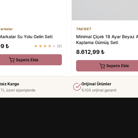
arkalar
TAKISET
arkalar Su Yolu Gelin Seti
Minimal Çiçek 18 Ayar Beyaz A
Kaplama Gümüş Seti
99 ₺
★★★★★
(0)
8.612,99 ₺
Sepete Ekle
Sepete Ekle
tsiz Kargo
Orijinal Ürünler
TL üzeri siparişlerde
%100 orijinal garanti