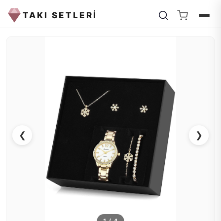
TAKI SETLERİ
❮
❯