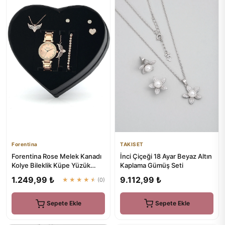
TAKISET
Forentina
İnci Çiçeği 18 Ayar Beyaz Altın
Forentina Rose Melek Kanadı
Kaplama Gümüş Seti
Kolye Bileklik Küpe Yüzük
Saat Hediye Set - Ps1162
9.112,99 ₺
1.249,99 ₺
★★★★★
(0)
Sepete Ekle
Sepete Ekle