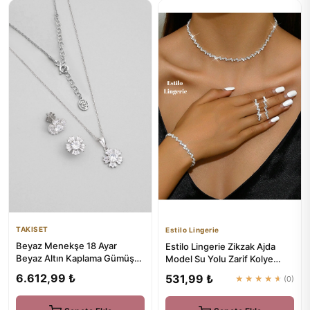
TAKISET
Estilo Lingerie
Beyaz Menekşe 18 Ayar
Estilo Lingerie Zikzak Ajda
Beyaz Altın Kaplama Gümüş
Model Su Yolu Zarif Kolye
Seti
Küpe Bileklik Seti Hedi...
6.612,99 ₺
531,99 ₺
★★★★★
(0)