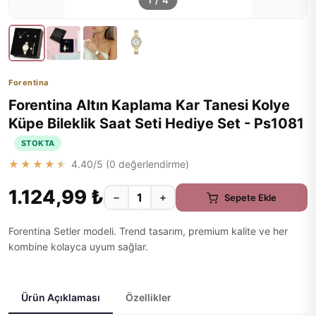
1
/
4
Forentina
Forentina Altın Kaplama Kar Tanesi Kolye
Küpe Bileklik Saat Seti Hediye Set - Ps1081
STOKTA
★★★★★
4.40
/5 (
0
değerlendirme)
1.124,99 ₺
−
+
Sepete Ekle
Forentina Setler modeli. Trend tasarım, premium kalite ve her
kombine kolayca uyum sağlar.
Ürün Açıklaması
Özellikler