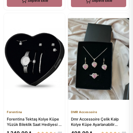
Sepete Ekle
Sepete Ekle
Forentina
DMR Accessoire
Forentina Tektaş Kolye Küpe
Dmr Accessoire Çelik Kalp
Yüzük Bileklik Saat Hediyesi -
Kolye Küpe Ayarlanabilir
Ps189300Tr
Yüzük Seti
1.249,99 ₺
498,99 ₺
★★★★★
(0)
★★★★★
(0)