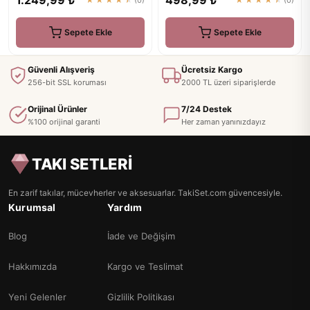
Sepete Ekle
Sepete Ekle
Güvenli Alışveriş
Ücretsiz Kargo
256-bit SSL koruması
2000 TL üzeri siparişlerde
Orijinal Ürünler
7/24 Destek
%100 orijinal garanti
Her zaman yanınızdayız
TAKI SETLERİ
En zarif takılar, mücevherler ve aksesuarlar. TakiSet.com güvencesiyle.
Kurumsal
Yardım
Blog
İade ve Değişim
Hakkımızda
Kargo ve Teslimat
Yeni Gelenler
Gizlilik Politikası