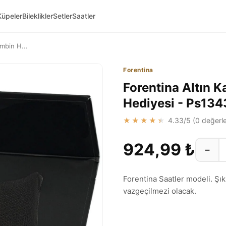
Küpeler
Bileklikler
Setler
Saatler
ombin H...
Forentina
Forentina Altın K
Hediyesi - Ps13
★★★★★
4.33
/5 (
0
değerle
924,99 ₺
−
Forentina Saatler modeli. Şı
vazgeçilmezi olacak.