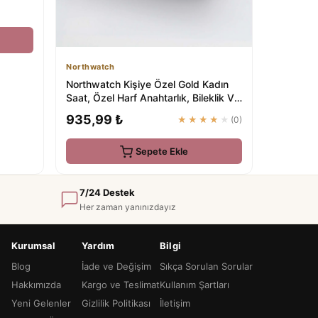
Northwatch
Northwatch Kişiye Özel Gold Kadın
Saat, Özel Harf Anahtarlık, Bileklik Ve
Küp...
935,99 ₺
★★★★★
(0)
Sepete Ekle
7/24 Destek
Her zaman yanınızdayız
Kurumsal
Yardım
Bilgi
Blog
İade ve Değişim
Sıkça Sorulan Sorular
Hakkımızda
Kargo ve Teslimat
Kullanım Şartları
Yeni Gelenler
Gizlilik Politikası
İletişim