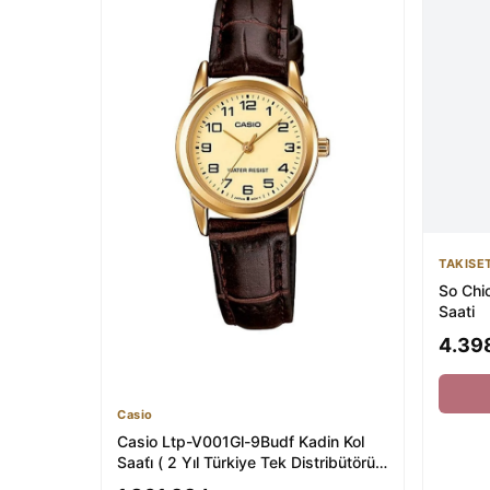
TAKISE
So Chi
Saati
4.39
Casio
Casio Ltp-V001Gl-9Budf Kadin Kol
Saati̇ ( 2 Yıl Türkiye Tek Distribütörü
Ersa...