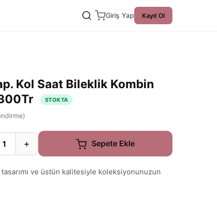
Giriş Yap
Kayıt Ol
ap. Kol Saat Bileklik Kombin
4300Tr
STOKTA
ndirme)
+
Sepete Ekle
k tasarımı ve üstün kalitesiyle koleksiyonunuzun