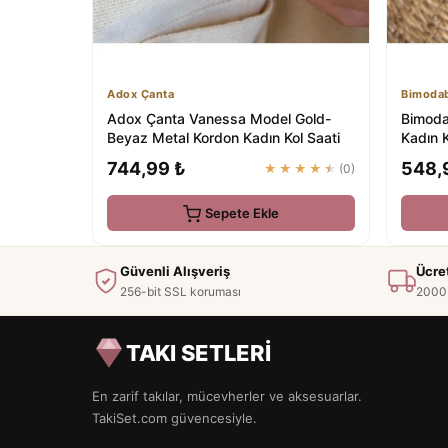
Adox Çanta
Bimoda
Adox Çanta Vanessa Model Gold-
Bimoda
Beyaz Metal Kordon Kadın Kol Saati
Kadın K
744,99 ₺
548,
★★★★★
(0)
Sepete Ekle
Güvenli Alışveriş
Ücre
256-bit SSL koruması
2000 
TAKI SETLERİ
En zarif takılar, mücevherler ve aksesuarlar.
TakiSet.com güvencesiyle.