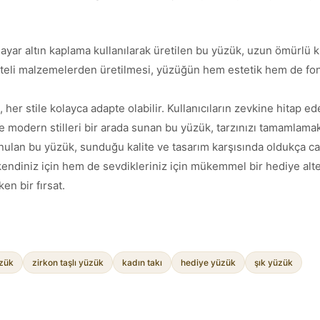
 ayar altın kaplama kullanılarak üretilen bu yüzük, uzun ömürlü
Kaliteli malzemelerden üretilmesi, yüzüğün hem estetik hem de fo
her stile kolayca adapte olabilir. Kullanıcıların zevkine hitap ed
e modern stilleri bir arada sunan bu yüzük, tarzınızı tamamlama
sunulan bu yüzük, sunduğu kalite ve tasarım karşısında oldukça 
diniz için hem de sevdikleriniz için mükemmel bir hediye altern
en bir fırsat.
üzük
zirkon taşlı yüzük
kadın takı
hediye yüzük
şık yüzük