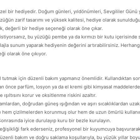
l bir hediyedir. Doğum günleri, yıldönümleri, Sevgililer Günü y
züğün zarif tasarımı ve yüksek kalitesi, hediye olarak sunulduğu
k, değerli bir hediye seçeneği olarak öne çıkar.
istiyorsanız, bu yüzüğü pembe ya da kırmızı bir kutu içerisinde s
lajla sunum yaparak hediyenin değerini artırabilirsiniz. Herhang
ği olarak öne çıkıyor.
 tutmak için düzenli bakım yapmanız önemlidir. Kullandıktan son
adan önce parfüm, losyon ya da el kremi gibi kimyasal maddelerd
şıltısını korur ve oksitlenme riskini azaltır.
tamlardan, doğrudan güneş ışığından ve aşırı sıcaklıklardan uza
ce hem çizilmelerden korunmuş olur hem de uzun ömürlü kullanım 
onrasında iyice durulayıp kuru bir bezle kurulayın.
ğişikliği fark ederseniz, profesyonel bir kuyumcuya başvurarak 
üzenli bakım ve doğru saklama koşullarıyla, bu yüzük yıllar boyu