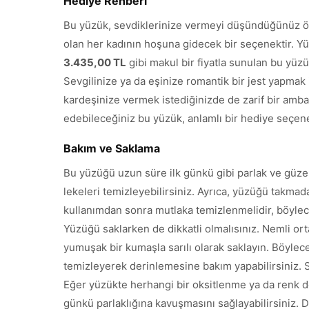
Hediye Rehberi
Bu yüzük, sevdiklerinize vermeyi düşündüğünüz öze
olan her kadının hoşuna gidecek bir seçenektir. Yü
3.435,00 TL
gibi makul bir fiyatla sunulan bu yüzü
Sevgilinize ya da eşinize romantik bir jest yapmak 
kardeşinize vermek istediğinizde de zarif bir amba
edebileceğiniz bu yüzük, anlamlı bir hediye seçene
Bakım ve Saklama
Bu yüzüğü uzun süre ilk günkü gibi parlak ve güzel
lekeleri temizleyebilirsiniz. Ayrıca, yüzüğü takm
kullanımdan sonra mutlaka temizlenmelidir, böylece ı
Yüzüğü saklarken de dikkatli olmalısınız. Nemli or
yumuşak bir kumaşla sarılı olarak saklayın. Böyle
temizleyerek derinlemesine bakım yapabilirsiniz. S
Eğer yüzükte herhangi bir oksitlenme ya da renk de
günkü parlaklığına kavuşmasını sağlayabilirsiniz. D