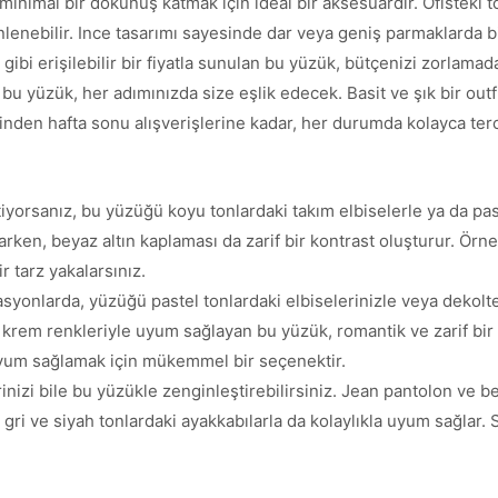
inimal bir dokunuş katmak için ideal bir aksesuardır. Ofisteki to
lenebilir. Ince tasarımı sayesinde dar veya geniş parmaklarda bi
gibi erişilebilir bir fiyatla sunulan bu yüzük, bütçenizi zorlamada
n bu yüzük, her adımınızda size eşlik edecek. Basit ve şık bir ou
den hafta sonu alışverişlerine kadar, her durumda kolayca terci
yorsanız, bu yüzüğü koyu tonlardaki takım elbiselerle ya da past
ken, beyaz altın kaplaması da zarif bir kontrast oluşturur. Örne
 tarz yakalarsınız.
yonlarda, yüzüğü pastel tonlardaki elbiselerinizle veya dekolte b
a krem renkleriyle uyum sağlayan bu yüzük, romantik ve zarif bir
uyum sağlamak için mükemmel bir seçenektir.
erinizi bile bu yüzükle zenginleştirebilirsiniz. Jean pantolon ve 
gri ve siyah tonlardaki ayakkabılarla da kolaylıkla uyum sağlar.