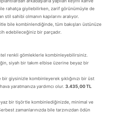
plantılardan arkadaşlarla yapılan keyifli kahve
le rahatça giyilebilirken, zarif görünümüyle de
n stil sahibi olmanın kapılarını aralıyor.
tfitle bile kombinlendiğinde, tüm bakışları üstünüze
h edebileceğiniz bir parçadır.
el renkli gömleklerle kombinleyebilirsiniz.
ğin, siyah bir takım elbise üzerine beyaz bir
ir giysinizle kombinleyerek şıklığınızı bir üst
 hava yaratmanıza yardımcı olur.
3.435,00 TL
beyaz bir tişörtle kombinlediğinizde, minimal ve
 Serbest zamanlarınızda bile tarzınızdan ödün