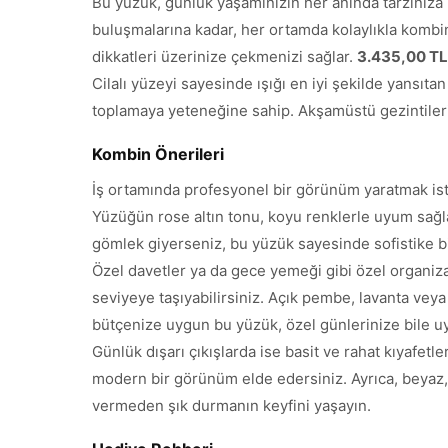
Bu yüzük, günlük yaşamınızın her anında tarzınıza m
buluşmalarına kadar, her ortamda kolaylıkla kombin
dikkatleri üzerinize çekmenizi sağlar.
3.435,00 TL
Cilalı yüzeyi sayesinde ışığı en iyi şekilde yansıta
toplamaya yeteneğine sahip. Akşamüstü gezintilerin
Kombin Önerileri
İş ortamında profesyonel bir görünüm yaratmak isti
Yüzüğün rose altın tonu, koyu renklerle uyum sağlar
gömlek giyerseniz, bu yüzük sayesinde sofistike bir
Özel davetler ya da gece yemeği gibi özel organizas
seviyeye taşıyabilirsiniz. Açık pembe, lavanta vey
bütçenize uygun bu yüzük, özel günlerinize bile 
Günlük dışarı çıkışlarda ise basit ve rahat kıyafetl
modern bir görünüm elde edersiniz. Ayrıca, beyaz, 
vermeden şık durmanın keyfini yaşayın.