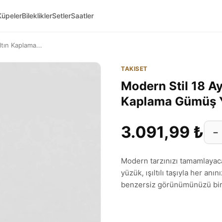
Küpeler
Bileklikler
Setler
Saatler
tın Kaplama...
TAKISET
Modern Stil 18 Ay
Kaplama Gümüş
3.091,99 ₺
−
Modern tarzınızı tamamlayac
yüzük, ışıltılı taşıyla her anı
benzersiz görünümünüzü bir 