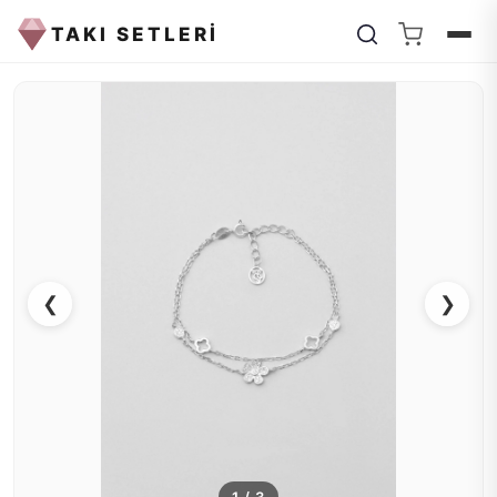
TAKI SETLERİ
❮
❯