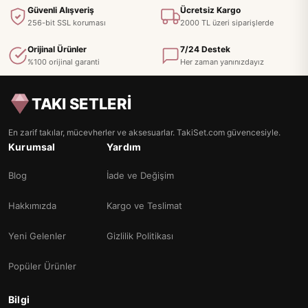
Güvenli Alışveriş
Ücretsiz Kargo
256-bit SSL koruması
2000 TL üzeri siparişlerde
Orijinal Ürünler
7/24 Destek
%100 orijinal garanti
Her zaman yanınızdayız
TAKI SETLERİ
En zarif takılar, mücevherler ve aksesuarlar. TakiSet.com güvencesiyle.
Kurumsal
Yardım
Blog
İade ve Değişim
Hakkımızda
Kargo ve Teslimat
Yeni Gelenler
Gizlilik Politikası
Popüler Ürünler
Bilgi