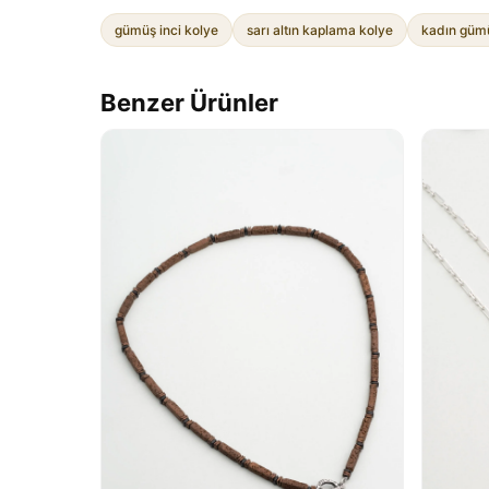
gümüş inci kolye
sarı altın kaplama kolye
kadın güm
Benzer Ürünler