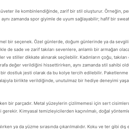
 süveter ile kombinlendiğinde, zarif bir stil oluşturur. Örneğin, p
, aynı zamanda spor giyimle de uyum sağlayabilir; hafif bir sweats
mel bir seçenek. Özel günlerde, doğum günlerinde ya da sevgil
likle de sade ve zarif takıları sevenlere, anlamlı bir armağan olaca
 ve stiller dikkate alınarak seçilebilir. Kadınların çoğu, takıla
rafa değer verildiğini hissettirirken, aynı zamanda stil sahibi ol
ir dostluk jesti olarak da bu kolye tercih edilebilir. Paketlenm
ajıyla birlikte verildiğinde, unutulmaz bir hediye deneyimi yaşat
ken bir parçadır. Metal yüzeylerin çizilmemesi için sert cisimler
si gerekir. Kimyasal temizleyicilerden kaçınılmalı, doğal yöntem
ırken ya da yüzme sırasında çıkarılmalıdır. Koku ve ter gibi dış