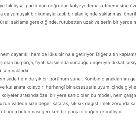
lye takılıysa, parfümün doğrudan kolyeye temas etmemesine öze
 da yumuşak bir kumaşla kaplı bir alan içinde saklanması önerilir
 süreli saklama gerektiğinde, rutubetten uzak ve serin bir yerde
ı hem dayanıklı hem de lüks bir hale getiriyor. Diğer altın kaplama
 olan bu parça, fiyatı karşısında sunduğu değeriyle dikkat çekiy
i sunmaktadır.
 hem sade hem de şık bir görünüm sunar. Kombin olanaklarının ge
 kullanımı kolaydır; herhangi bir aksesuarla uyum içinde giyileb
n kolyeler arasında özel bir yere sahip olan bu model, hem çal
, uzun vadede size değer katarak, sık sık değiştirmek zorunda ka
ırobunda bulunması gereken bir parça olduğunu kanıtlıyor.