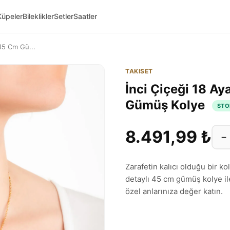
Küpeler
Bileklikler
Setler
Saatler
 45 Cm Gü...
TAKISET
İnci Çiçeği 18 Ay
Gümüş Kolye
STO
8.491,99 ₺
−
Zarafetin kalıcı olduğu bir kol
detaylı 45 cm gümüş kolye ile
özel anlarınıza değer katın.