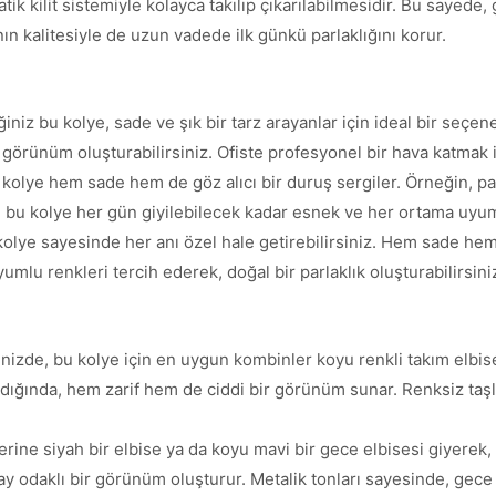
atik kilit sistemiyle kolayca takılıp çıkarılabilmesidir. Bu sayede
nın kalitesiyle de uzun vadede ilk günkü parlaklığını korur.
ğiniz bu kolye, sade ve şık bir tarz arayanlar için ideal bir seçen
 görünüm oluşturabilirsiniz. Ofiste profesyonel bir hava katmak 
lye hem sade hem de göz alıcı bir duruş sergiler. Örneğin, past
sı, bu kolye her gün giyilebilecek kadar esnek ve her ortama uyum
 kolye sayesinde her anı özel hale getirebilirsiniz. Hem sade hem
umlu renkleri tercih ederek, doğal bir parlaklık oluşturabilirsini
nizde, bu kolye için en uygun kombinler koyu renkli takım elbise
nıldığında, hem zarif hem de ciddi bir görünüm sunar. Renksiz taş
ne siyah bir elbise ya da koyu mavi bir gece elbisesi giyerek, so
ay odaklı bir görünüm oluşturur. Metalik tonları sayesinde, gece ış