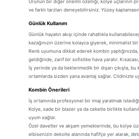
Ürünün bir diğer önemli özelliği, kolye uçlarının pr
ve farklı tarzları deneyebilirsiniz. Yüzey kaplaması
Günlük Kullanım
Günlük hayatın akışı içinde rahatlıkla kullanabilece
kazağınızın üzerine kolayca giyerek, minimalist bir
Renk uyumuna dikkat ederek kombin yaptığınızda, ko
geldiğinde, zarif bir sofistike hava yaratır. Kısaca
İş yerinde ya da beklenmedik bir dışarı çıkışta, bu
ortamlarda sizden yana avantaj sağlar. Cildinizle uy
Kombin Önerileri
İş ortamında profesyonel bir imaj yaratmak istediği
Kolye, sade bir blazer ya da ceketle birlikte kulla
uyum sağlar.
Özel davetler ve akşam yemeklerinde, bu kolye üzeri
elbisenizin dekolte alanında hafifçe yer alarak, det