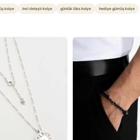
üş kolye
inci detaylı kolye
günlük lüks kolye
hediye gümüş kolye