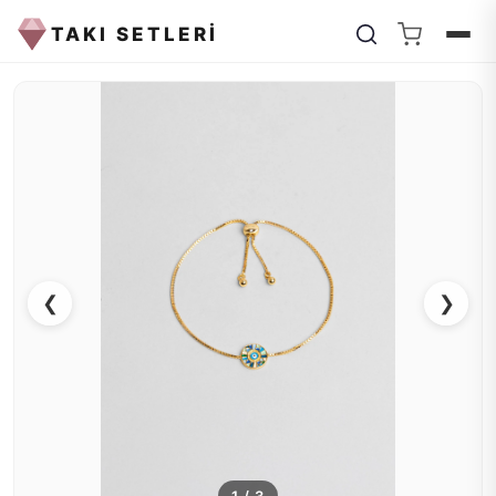
TAKI SETLERİ
❮
❯