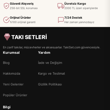
Güvenli Alışveriş
Ücretsiz Kargo
256-bit SSL koruması
2000 TL üzeri siparişlerde
Orijinal Ürünler
7/24 Destek
%100 orijinal garanti
Her zaman yanınızdayız
TAKI SETLERİ
En zarif takılar, mücevherler ve aksesuarlar. TakiSet.com güvencesiyle.
Kurumsal
Yardım
Blog
İade ve Değişim
Hakkımızda
Kargo ve Teslimat
Yeni Gelenler
Gizlilik Politikası
Popüler Ürünler
Bilgi