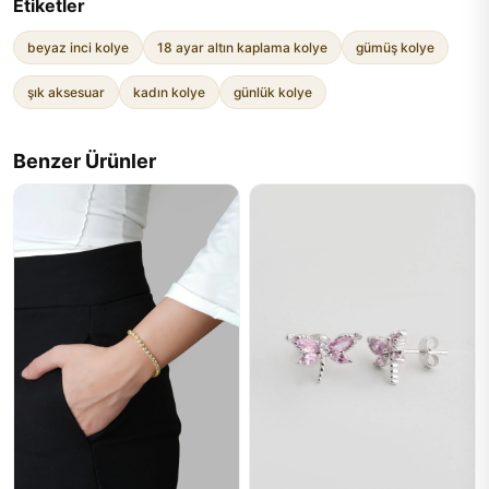
Etiketler
beyaz inci kolye
18 ayar altın kaplama kolye
gümüş kolye
şık aksesuar
kadın kolye
günlük kolye
Benzer Ürünler