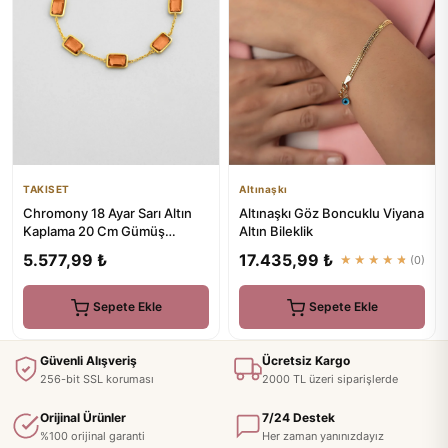
Altınaşkı
TAKISET
Altınaşkı Göz Boncuklu Viyana
Chromony 18 Ayar Sarı Altın
Altın Bileklik
Kaplama 20 Cm Gümüş
Bileklik
17.435,99 ₺
5.577,99 ₺
★★★★★
(0)
Sepete Ekle
Sepete Ekle
Güvenli Alışveriş
Ücretsiz Kargo
256-bit SSL koruması
2000 TL üzeri siparişlerde
Orijinal Ürünler
7/24 Destek
%100 orijinal garanti
Her zaman yanınızdayız