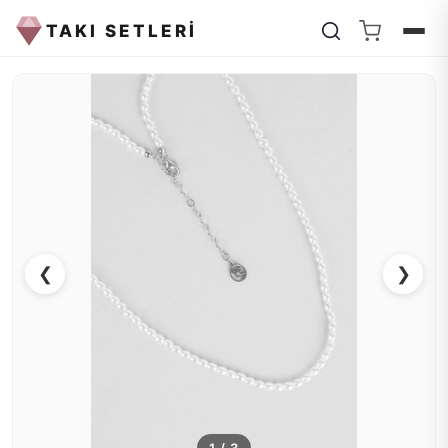
TAKI SETLERİ
❮
❯