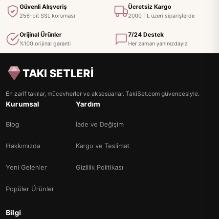
Güvenli Alışveriş
Ücretsiz Kargo
256-bit SSL koruması
2000 TL üzeri siparişlerde
Orijinal Ürünler
7/24 Destek
%100 orijinal garanti
Her zaman yanınızdayız
TAKI SETLERİ
En zarif takılar, mücevherler ve aksesuarlar. TakiSet.com güvencesiyle.
Kurumsal
Yardım
Blog
İade ve Değişim
Hakkımızda
Kargo ve Teslimat
Yeni Gelenler
Gizlilik Politikası
Popüler Ürünler
Bilgi