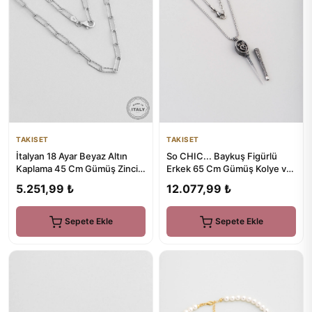
TAKISET
TAKISET
İtalyan 18 Ayar Beyaz Altın
So CHIC... Baykuş Figürlü
Kaplama 45 Cm Gümüş Zincir
Erkek 65 Cm Gümüş Kolye ve
Kolye
Puro İğnesi
5.251,99 ₺
12.077,99 ₺
Sepete Ekle
Sepete Ekle