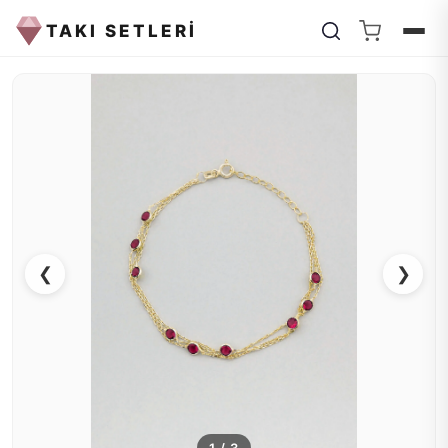
TAKI SETLERİ
❮
❯