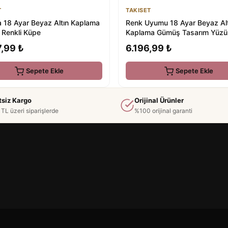
TAKISET
T
Renk Uyumu 18 Ayar Beyaz Alt
a 18 Ayar Beyaz Altın Kaplama
Kaplama Gümüş Tasarım Yüzü
Renkli Küpe
6.196,99 ₺
,99 ₺
Sepete Ekle
Sepete Ekle
tsiz Kargo
Orijinal Ürünler
TL üzeri siparişlerde
%100 orijinal garanti