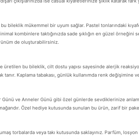
şarı çıkışlarınızda ise casual kıyafetlerinize şıklık katarak fark y
e bu bileklik mükemmel bir uyum sağlar. Pastel tonlarındaki kıya
inimal kombinlere taktığınızda sade şıklığın en güzel örneğini serg
örünüm de oluşturabilirsiniz.
üretilen bu bileklik, cilt dostu yapısı sayesinde alerjik reaksiyo
nak tanır. Kaplama tabakası, günlük kullanımda renk değişimine ve
ler Günü ve Anneler Günü gibi özel günlerde sevdiklerinize anlaml
armağandır. Özel hediye kutusunda sunulan bu ürün, zarif bir paket
umaş torbalarda veya takı kutusunda saklayınız. Parfüm, losyon 