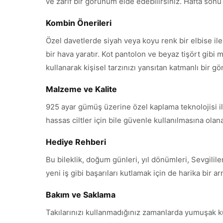
ve zarif bir görünüm elde edebilirsiniz. Hafta sonu dı
Kombin Önerileri
Özel davetlerde siyah veya koyu renk bir elbise il
bir hava yaratır. Kot pantolon ve beyaz tişört gibi m
kullanarak kişisel tarzınızı yansıtan katmanlı bir g
Malzeme ve Kalite
925 ayar gümüş üzerine özel kaplama teknolojisi ile 
hassas ciltler için bile güvenle kullanılmasına ola
Hediye Rehberi
Bu bileklik, doğum günleri, yıl dönümleri, Sevgili
yeni iş gibi başarıları kutlamak için de harika bir 
Bakım ve Saklama
Takılarınızı kullanmadığınız zamanlarda yumuşak k