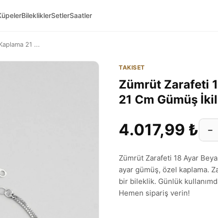
Küpeler
Bileklikler
Setler
Saatler
Kaplama 21 ...
TAKISET
Zümrüt Zarafeti 
21 Cm Gümüş İkili
4.017,99 ₺
−
Zümrüt Zarafeti 18 Ayar Beya
ayar gümüş, özel kaplama. Zar
bir bileklik. Günlük kullanım
Hemen sipariş verin!