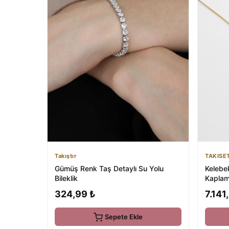
Takıştır
TAKISE
Gümüş Renk Taş Detaylı Su Yolu
Kelebek Uçuşu 
Bileklik
Kaplam
324,99 ₺
7.141
Sepete Ekle