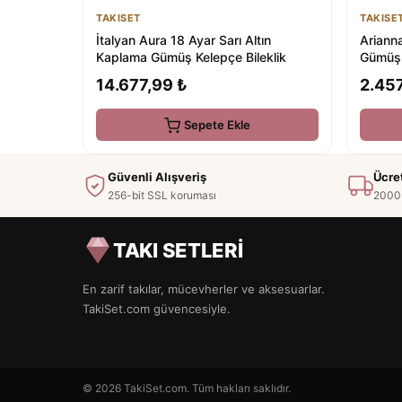
TAKISET
TAKISE
İtalyan Aura 18 Ayar Sarı Altın
Ariann
Kaplama Gümüş Kelepçe Bileklik
Gümüş 
14.677,99 ₺
2.457
Sepete Ekle
Güvenli Alışveriş
Ücre
256-bit SSL koruması
2000 
TAKI SETLERİ
En zarif takılar, mücevherler ve aksesuarlar.
TakiSet.com güvencesiyle.
© 2026 TakiSet.com. Tüm hakları saklıdır.