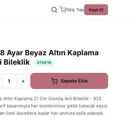
Giriş Yap
Kayıt Ol
18 Ayar Beyaz Altın Kaplama
 Bileklik
STOKTA
+
Sepete Ekle
z Altın Kaplama 21 Cm Gümüş İkili Bileklik - 925
if tasarımıyla her kombininize şıklık katacak eşsiz
dan özel davetlere kadar her anınıza eşlik edecek.