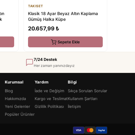
TAKISET
ın
Klasik 18 Ayar Beyaz Altın Kaplama
k
Gümüş Halka Küpe
20.657,99 ₺
Sepete Ekle
7/24 Destek
Her zaman yanınızdayız
Kurumsal
Yardım
Bilgi
Blog
İade ve Değişim
Sıkça Sorulan Sorular
Hakkımızda
Kargo ve Teslimat
Kullanım Şartları
Yeni Gelenler
Gizlilik Politikası
İletişim
Popüler Ürünler
VISA
PayPal