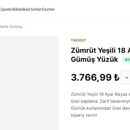
Küpeler
Bileklikler
Setler
Saatler
plama Gümüş...
TAKISET
Zümrüt Yeşili 18
Gümüş Yüzük
ST
3.766,99 ₺
−
Zümrüt Yeşili 18 Ayar Beyaz
özel kaplama. Zarif tasarımıy
Günlük kullanımdan özel dav
sipariş verin!