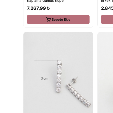
Erkek B
Kaplama Gümüş Küpe
2.84
7.267,99 ₺
Sepete Ekle