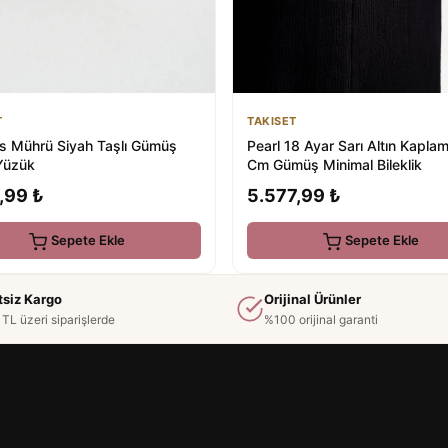
T
TAKISET
s Mührü Siyah Taşlı Gümüş
Pearl 18 Ayar Sarı Altın Kapla
Yüzük
Cm Gümüş Minimal Bileklik
,99 ₺
5.577,99 ₺
Sepete Ekle
Sepete Ekle
tsiz Kargo
Orijinal Ürünler
TL üzeri siparişlerde
%100 orijinal garanti