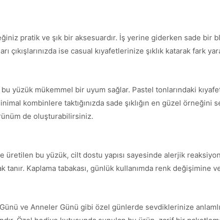
ğiniz pratik ve şık bir aksesuardır. İş yerine giderken sade bir
ı çıkışlarınızda ise casual kıyafetlerinize şıklık katarak fark yara
le bu yüzük mükemmel bir uyum sağlar. Pastel tonlarındaki kıyaf
inimal kombinlere taktığınızda sade şıklığın en güzel örneğini serg
örünüm de oluşturabilirsiniz.
 üretilen bu yüzük, cilt dostu yapısı sayesinde alerjik reaksiyon
nak tanır. Kaplama tabakası, günlük kullanımda renk değişimine ve
 Günü ve Anneler Günü gibi özel günlerde sevdiklerinize anlamlı