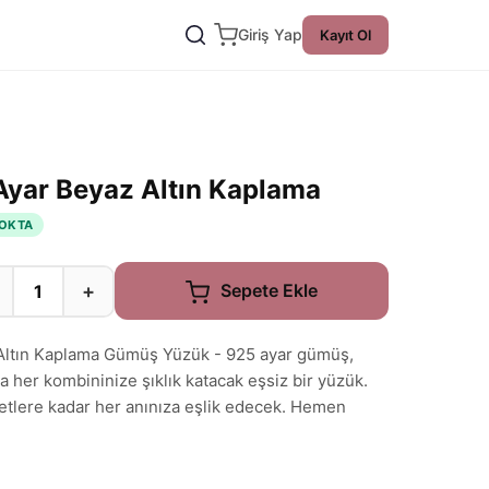
Giriş Yap
Kayıt Ol
 Ayar Beyaz Altın Kaplama
OKTA
+
Sepete Ekle
 Altın Kaplama Gümüş Yüzük - 925 ayar gümüş,
la her kombininize şıklık katacak eşsiz bir yüzük.
etlere kadar her anınıza eşlik edecek. Hemen