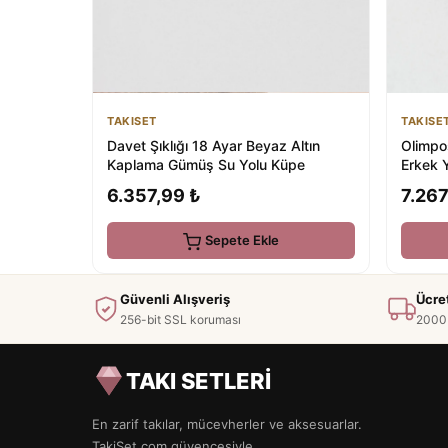
TAKISE
TAKISET
Olimpo
Davet Şıklığı 18 Ayar Beyaz Altın
Erkek 
Kaplama Gümüş Su Yolu Küpe
7.267
6.357,99 ₺
Sepete Ekle
Güvenli Alışveriş
Ücre
256-bit SSL koruması
2000 
TAKI SETLERİ
En zarif takılar, mücevherler ve aksesuarlar.
TakiSet.com güvencesiyle.