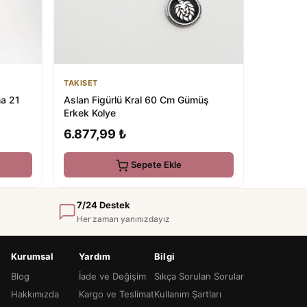
TAKISET
ma 21
Aslan Figürlü Kral 60 Cm Gümüş
Erkek Kolye
6.877,99 ₺
Sepete Ekle
7/24 Destek
Her zaman yanınızdayız
Kurumsal
Yardım
Bilgi
Blog
İade ve Değişim
Sıkça Sorulan Sorular
Hakkımızda
Kargo ve Teslimat
Kullanım Şartları