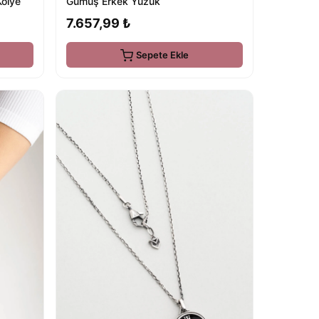
Kolye
Gümüş Erkek Yüzük
7.657,99 ₺
Sepete Ekle