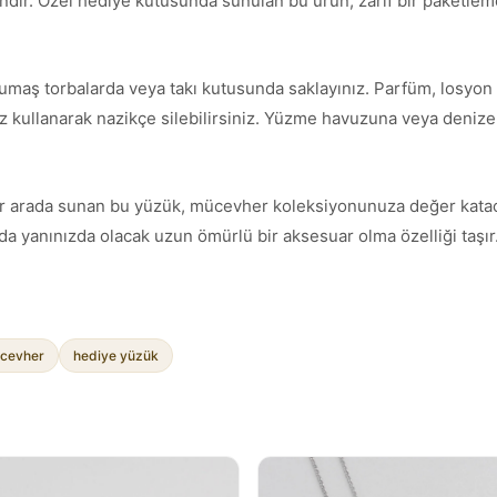
andır. Özel hediye kutusunda sunulan bu ürün, zarif bir paketleme 
umaş torbalarda veya takı kutusunda saklayınız. Parfüm, losyon 
z kullanarak nazikçe silebilirsiniz. Yüzme havuzuna veya denize g
ımı bir arada sunan bu yüzük, mücevher koleksiyonunuza değer kata
a yanınızda olacak uzun ömürlü bir aksesuar olma özelliği taşır
cevher
hediye yüzük