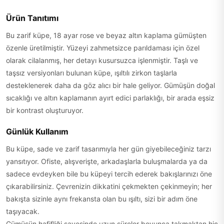
Ürün Tanıtımı
Bu zarif küpe, 18 ayar rose ve beyaz altın kaplama gümüşten
özenle üretilmiştir. Yüzeyi zahmetsizce parıldaması için özel
olarak cilalanmış, her detayı kusursuzca işlenmiştir. Taşlı ve
taşsız versiyonları bulunan küpe, ışıltılı zirkon taşlarla
desteklenerek daha da göz alıcı bir hale geliyor. Gümüşün doğal
sıcaklığı ve altın kaplamanın ayırt edici parlaklığı, bir arada eşsiz
bir kontrast oluşturuyor.
Günlük Kullanım
Bu küpe, sade ve zarif tasarımıyla her gün giyebileceğiniz tarzı
yansıtıyor. Ofiste, alışverişte, arkadaşlarla buluşmalarda ya da
sadece evdeyken bile bu küpeyi tercih ederek bakışlarınızı öne
çıkarabilirsiniz. Çevrenizin dikkatini çekmekten çekinmeyin; her
bakışta sizinle aynı frekansta olan bu ışıltı, sizi bir adım öne
taşıyacak.
Gümüşün hafifliği sayesinde uzun süreler boyunca takmaktan hiç