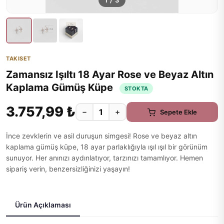
1
/
3
TAKISET
Zamansız Işıltı 18 Ayar Rose ve Beyaz Altın
Kaplama Gümüş Küpe
STOKTA
3.757,99 ₺
−
+
Sepete Ekle
İnce zevklerin ve asil duruşun simgesi! Rose ve beyaz altın
kaplama gümüş küpe, 18 ayar parlaklığıyla ışıl ışıl bir görünüm
sunuyor. Her anınızı aydınlatıyor, tarzınızı tamamlıyor. Hemen
sipariş verin, benzersizliğinizi yaşayın!
Ürün Açıklaması