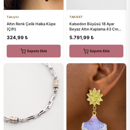
Takıştır
TAKISET
Altın Renk Çelik Halka Küpe
Kalsedon Büyüsü 18 Ayar
(Çift)
Beyaz Altın Kaplama 43 Cm
Gümüş Kolye
324,99 ₺
5.791,99 ₺
Sepete Ekle
Sepete Ekle