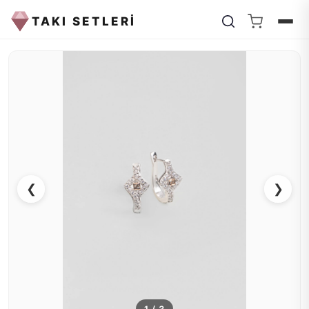
TAKI SETLERİ
❮
❯