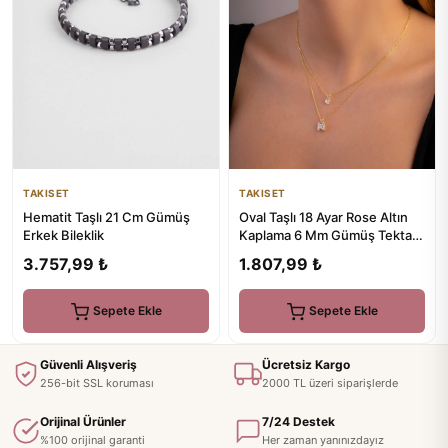
TAKISET
TAKISET
Hematit Taşlı 21 Cm Gümüş
Oval Taşlı 18 Ayar Rose Altın
Erkek Bileklik
Kaplama 6 Mm Gümüş Tektaş
Küpe
3.757,99 ₺
1.807,99 ₺
Sepete Ekle
Sepete Ekle
Güvenli Alışveriş
Ücretsiz Kargo
256-bit SSL koruması
2000 TL üzeri siparişlerde
Orijinal Ürünler
7/24 Destek
%100 orijinal garanti
Her zaman yanınızdayız