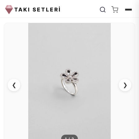
TAKI SETLERİ
❮
❯