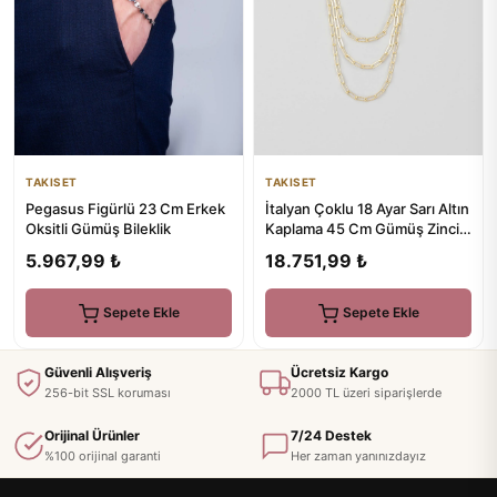
TAKISET
TAKISET
İtalyan Çoklu 18 Ayar Sarı Altın
Pegasus Figürlü 23 Cm Erkek
Kaplama 45 Cm Gümüş Zincir
Oksitli Gümüş Bileklik
Kolye
18.751,99 ₺
5.967,99 ₺
Sepete Ekle
Sepete Ekle
Güvenli Alışveriş
Ücretsiz Kargo
256-bit SSL koruması
2000 TL üzeri siparişlerde
Orijinal Ürünler
7/24 Destek
%100 orijinal garanti
Her zaman yanınızdayız