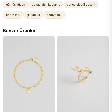
gümüş yüzük
beyaz altın kaplama
yonca çiçeği deseni
kadın takı
şık yüzük
hediye takı
Benzer Ürünler