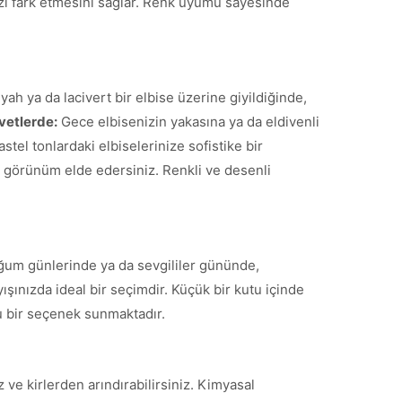
sizi fark etmesini sağlar. Renk uyumu sayesinde
ah ya da lacivert bir elbise üzerine giyildiğinde,
vetlerde:
Gece elbisenizin yakasına ya da eldivenli
stel tonlardaki elbiselerinize sofistike bir
r görünüm elde edersiniz. Renkli ve desenli
ğum günlerinde ya da sevgililer gününde,
yışınızda ideal bir seçimdir. Küçük bir kutu içinde
tu bir seçenek sunmaktadır.
ve kirlerden arındırabilirsiniz. Kimyasal