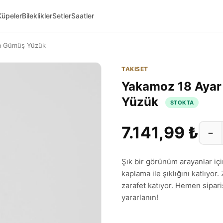
Küpeler
Bileklikler
Setler
Saatler
ma Gümüş Yüzük
TAKISET
Yakamoz 18 Ayar
Yüzük
STOKTA
7.141,99 ₺
−
Şık bir görünüm arayanlar iç
kaplama ile şıklığını katlıyor
zarafet katıyor. Hemen sipari
yararlanın!