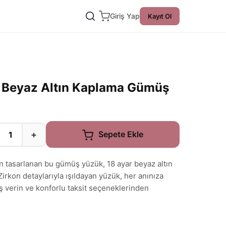
Giriş Yap
Kayıt Ol
 Beyaz Altın Kaplama Gümüş
+
Sepete Ekle
in tasarlanan bu gümüş yüzük, 18 ayar beyaz altın
. Zirkon detaylarıyla ışıldayan yüzük, her anınıza
ş verin ve konforlu taksit seçeneklerinden