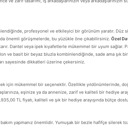
nce ve zarif tasarımı, iş arkadaşlarınızın veya arkadaşlarınızın 
endiğinde, profesyonel ve etkileyici bir görünüm yaratır. Düz siy
ya da önemli görüşmelerde, bu yüzükle öne çıkabilirsiniz.
Özel Da
ıkarır. Dantel veya ipek kıyafetlerle mükemmel bir uyum sağlar. Pa
on ve basit bir beyaz bluzla kombinlendiğinde, sade ama şık bi
ı sayesinde dikkatleri üzerine çekersiniz.
ek için mükemmel bir seçenektir. Özellikle yıldönümlerinde, do
şlarınıza, eşinize ya da annenize, zarif ve kaliteli bir hediye ara
935,00 TL fiyatı, kaliteli ve şık bir hediye arayışında bütçe dos
bakım yapmanız önemlidir. Yumuşak bir bezle hafifçe silerek toz 