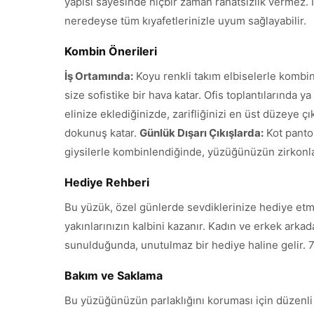
yapısı sayesinde hiçbir zaman rahatsızlık vermez. İ
neredeyse tüm kıyafetlerinizle uyum sağlayabilir.
Kombin Önerileri
İş Ortamında:
Koyu renkli takım elbiselerle kombinl
size sofistike bir hava katar. Ofis toplantılarında 
elinize eklediğinizde, zarifliğinizi en üst düzeye ç
dokunuş katar.
Günlük Dışarı Çıkışlarda:
Kot pantol
giysilerle kombinlendiğinde, yüzüğünüzün zirkonlar
Hediye Rehberi
Bu yüzük, özel günlerde sevdiklerinize hediye etm
yakınlarınızın kalbini kazanır. Kadın ve erkek arkada
sunulduğunda, unutulmaz bir hediye haline gelir. 7.
Bakım ve Saklama
Bu yüzüğünüzün parlaklığını koruması için düzenli 