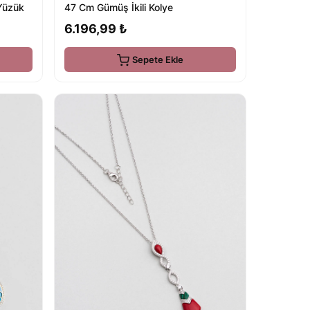
Yüzük
47 Cm Gümüş İkili Kolye
6.196,99 ₺
Sepete Ekle