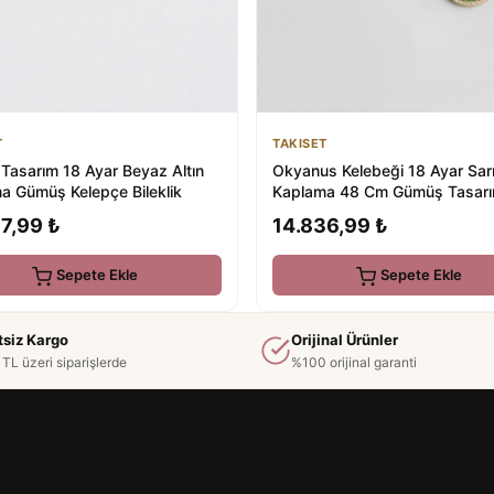
T
TAKISET
 Tasarım 18 Ayar Beyaz Altın
Okyanus Kelebeği 18 Ayar Sarı
a Gümüş Kelepçe Bileklik
Kaplama 48 Cm Gümüş Tasar
Kolye
7,99 ₺
14.836,99 ₺
Sepete Ekle
Sepete Ekle
tsiz Kargo
Orijinal Ürünler
TL üzeri siparişlerde
%100 orijinal garanti