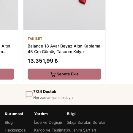
TAKISET
 Altın
Balance 18 Ayar Beyaz Altın Kaplama
ım
45 Cm Gümüş Tasarım Kolye
13.351,99 ₺
Sepete Ekle
7/24 Destek
Her zaman yanınızdayız
Kurumsal
Yardım
Bilgi
Blog
İade ve Değişim
Sıkça Sorulan Sorular
Hakkımızda
Kargo ve Teslimat
Kullanım Şartları