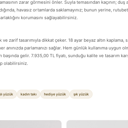
asının zarar görmesini önler. Suyla temasından kaçının; duş alı
ğında, havasız ortamlarda saklamayınız; bunun yerine, rutubeti
rlaklığını korumasını sağlayabilirsiniz.
k ve zarif tasarımıyla dikkat çeker. 18 ayar beyaz altın kaplama,
ak her anınızda parlamanızı sağlar. Hem günlük kullanıma uygun 
n başında gelir. 7.935,00 TL fiyatı, sunduğu kalite ve tasarım kar
 olabilirsiniz.
şlı yüzük
kadın takı
hediye yüzük
şık yüzük