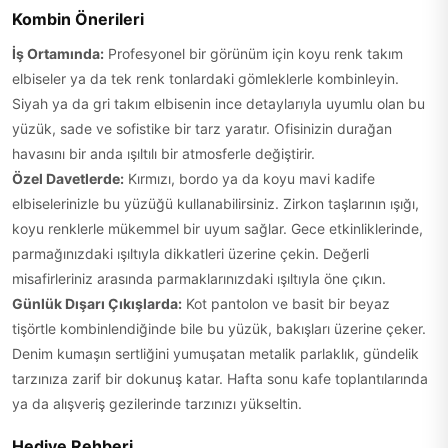
Kombin Önerileri
İş Ortamında:
Profesyonel bir görünüm için koyu renk takım
elbiseler ya da tek renk tonlardaki gömleklerle kombinleyin.
Siyah ya da gri takım elbisenin ince detaylarıyla uyumlu olan bu
yüzük, sade ve sofistike bir tarz yaratır. Ofisinizin durağan
havasını bir anda ışıltılı bir atmosferle değiştirir.
Özel Davetlerde:
Kırmızı, bordo ya da koyu mavi kadife
elbiselerinizle bu yüzüğü kullanabilirsiniz. Zirkon taşlarının ışığı,
koyu renklerle mükemmel bir uyum sağlar. Gece etkinliklerinde,
parmağınızdaki ışıltıyla dikkatleri üzerine çekin. Değerli
misafirleriniz arasında parmaklarınızdaki ışıltıyla öne çıkın.
Günlük Dışarı Çıkışlarda:
Kot pantolon ve basit bir beyaz
tişörtle kombinlendiğinde bile bu yüzük, bakışları üzerine çeker.
Denim kumaşın sertliğini yumuşatan metalik parlaklık, gündelik
tarzınıza zarif bir dokunuş katar. Hafta sonu kafe toplantılarında
ya da alışveriş gezilerinde tarzınızı yükseltin.
Hediye Rehberi