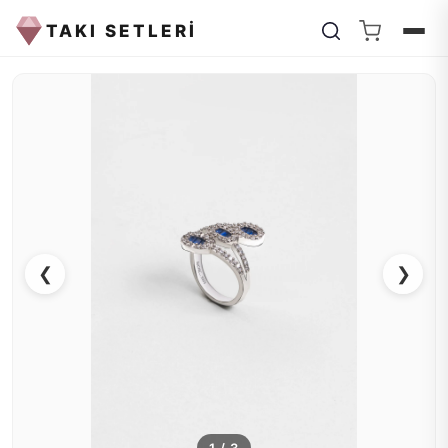
TAKI SETLERİ
❮
❯