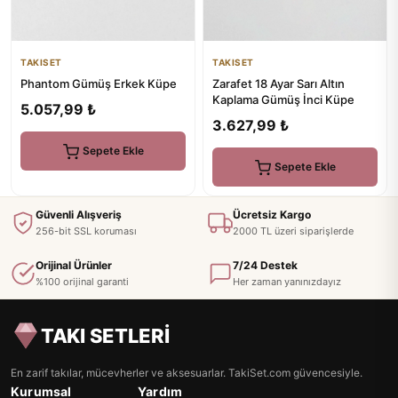
TAKISET
TAKISET
Phantom Gümüş Erkek Küpe
Zarafet 18 Ayar Sarı Altın
Kaplama Gümüş İnci Küpe
5.057,99 ₺
3.627,99 ₺
Sepete Ekle
Sepete Ekle
Güvenli Alışveriş
Ücretsiz Kargo
256-bit SSL koruması
2000 TL üzeri siparişlerde
Orijinal Ürünler
7/24 Destek
%100 orijinal garanti
Her zaman yanınızdayız
TAKI SETLERİ
En zarif takılar, mücevherler ve aksesuarlar. TakiSet.com güvencesiyle.
Kurumsal
Yardım