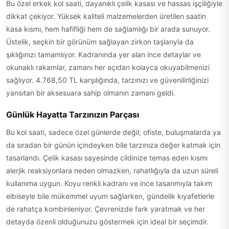
Bu özel erkek kol saati, dayanıklı çelik kasası ve hassas işçiliğiyle
dikkat çekiyor. Yüksek kaliteli malzemelerden üretilen saatin
kasa kısmı, hem hafifliği hem de sağlamlığı bir arada sunuyor.
Üstelik, seçkin bir görünüm sağlayan zirkon taşlarıyla da
şıklığınızı tamamlıyor. Kadranında yer alan ince detaylar ve
okunaklı rakamlar, zamanı her açıdan kolayca okuyabilmenizi
sağlıyor. 4.768,50 TL karşılığında, tarzınızı ve güvenilirliğinizi
yansıtan bir aksesuara sahip olmanın zamanı geldi.
Günlük Hayatta Tarzınızın Parçası
Bu kol saati, sadece özel günlerde değil; ofiste, buluşmalarda ya
da sıradan bir günün içindeyken bile tarzınıza değer katmak için
tasarlandı. Çelik kasası sayesinde cildinize temas eden kısmı
alerjik reaksiyonlara neden olmazken, rahatlığıyla da uzun süreli
kullanıma uygun. Koyu renkli kadranı ve ince tasarımıyla takım
elbiseyle bile mükemmel uyum sağlarken, gündelik kıyafetlerle
de rahatça kombinleniyor. Çevrenizde fark yaratmak ve her
detayda özenli olduğunuzu göstermek için ideal bir seçimdir.