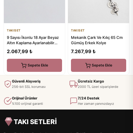
TAKISET
TAKISET
9 Sayısı İkonlu 18 Ayar Beyaz
Mekanik Çark Ve Kılıç 65 Cm
Altın Kaplama Ayarlanabilir
Gümüş Erkek Kolye
Gümüş İpli Bileklik
2.067,99 ₺
7.267,99 ₺
Sepete Ekle
Sepete Ekle
Güvenli Alışveriş
Ücretsiz Kargo
256-bit SSL koruması
2000 TL üzeri siparişlerde
Orijinal Ürünler
7/24 Destek
%100 orijinal garanti
Her zaman yanınızdayız
TAKI SETLERİ