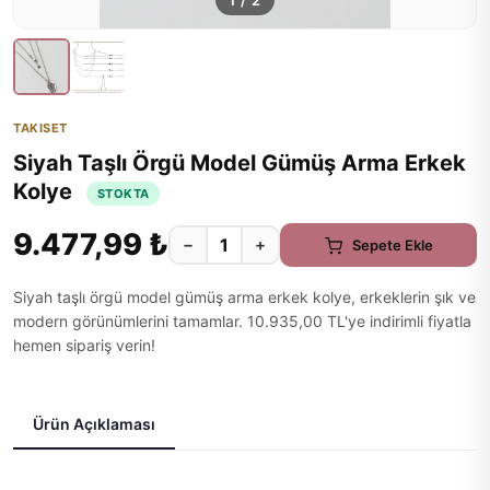
1
/
2
TAKISET
Siyah Taşlı Örgü Model Gümüş Arma Erkek
Kolye
STOKTA
9.477,99 ₺
−
+
Sepete Ekle
Siyah taşlı örgü model gümüş arma erkek kolye, erkeklerin şık ve
modern görünümlerini tamamlar. 10.935,00 TL'ye indirimli fiyatla
hemen sipariş verin!
Ürün Açıklaması