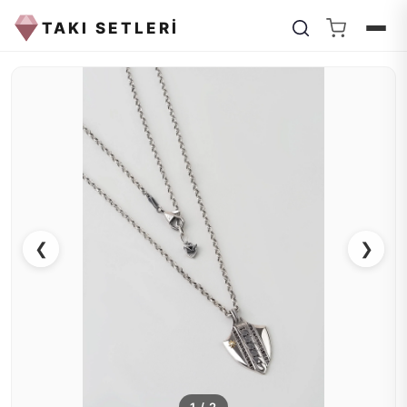
TAKI SETLERİ
❮
❯