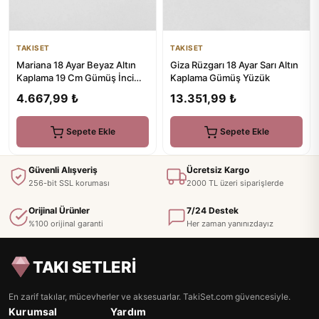
TAKISET
TAKISET
Giza Rüzgarı 18 Ayar Sarı Altın
Mariana 18 Ayar Beyaz Altın
Kaplama Gümüş Yüzük
Kaplama 19 Cm Gümüş İnci
Bileklik
13.351,99 ₺
4.667,99 ₺
Sepete Ekle
Sepete Ekle
Güvenli Alışveriş
Ücretsiz Kargo
256-bit SSL koruması
2000 TL üzeri siparişlerde
Orijinal Ürünler
7/24 Destek
%100 orijinal garanti
Her zaman yanınızdayız
TAKI SETLERİ
En zarif takılar, mücevherler ve aksesuarlar. TakiSet.com güvencesiyle.
Kurumsal
Yardım