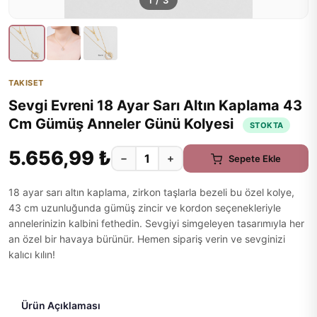
1
/
3
TAKISET
Sevgi Evreni 18 Ayar Sarı Altın Kaplama 43
Cm Gümüş Anneler Günü Kolyesi
STOKTA
5.656,99 ₺
−
+
Sepete Ekle
18 ayar sarı altın kaplama, zirkon taşlarla bezeli bu özel kolye,
43 cm uzunluğunda gümüş zincir ve kordon seçenekleriyle
annelerinizin kalbini fethedin. Sevgiyi simgeleyen tasarımıyla her
an özel bir havaya bürünür. Hemen sipariş verin ve sevginizi
kalıcı kılın!
Ürün Açıklaması