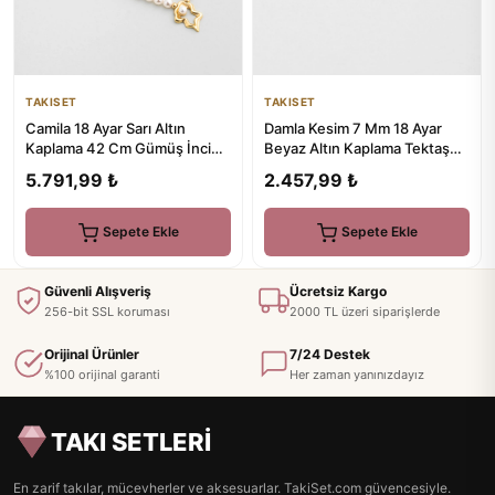
TAKISET
TAKISET
Camila 18 Ayar Sarı Altın
Damla Kesim 7 Mm 18 Ayar
Kaplama 42 Cm Gümüş İnci
Beyaz Altın Kaplama Tektaş
Kolye
Gümüş Küpe
5.791,99 ₺
2.457,99 ₺
Sepete Ekle
Sepete Ekle
Güvenli Alışveriş
Ücretsiz Kargo
256-bit SSL koruması
2000 TL üzeri siparişlerde
Orijinal Ürünler
7/24 Destek
%100 orijinal garanti
Her zaman yanınızdayız
TAKI SETLERİ
En zarif takılar, mücevherler ve aksesuarlar. TakiSet.com güvencesiyle.