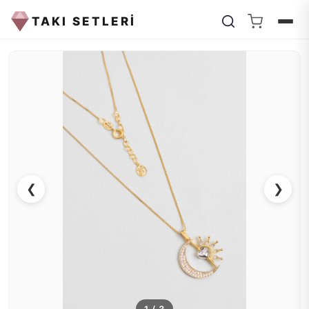
TAKI SETLERİ
❮
❯