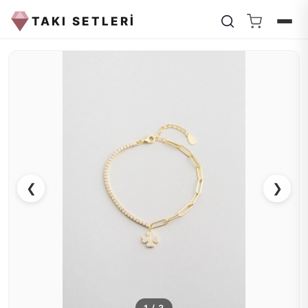
TAKI SETLERİ
❮
❯