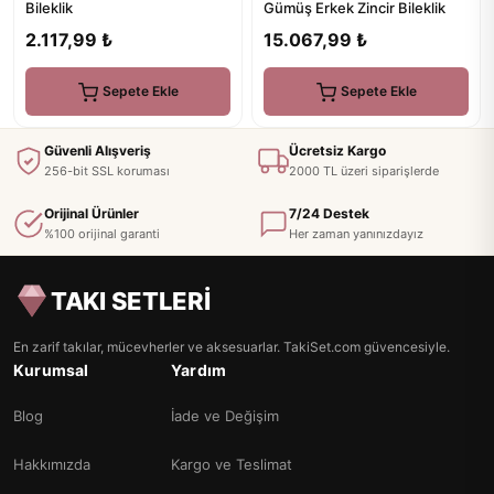
Bileklik
Gümüş Erkek Zincir Bileklik
2.117,99 ₺
15.067,99 ₺
Sepete Ekle
Sepete Ekle
Güvenli Alışveriş
Ücretsiz Kargo
256-bit SSL koruması
2000 TL üzeri siparişlerde
Orijinal Ürünler
7/24 Destek
%100 orijinal garanti
Her zaman yanınızdayız
TAKI SETLERİ
En zarif takılar, mücevherler ve aksesuarlar. TakiSet.com güvencesiyle.
Kurumsal
Yardım
Blog
İade ve Değişim
Hakkımızda
Kargo ve Teslimat