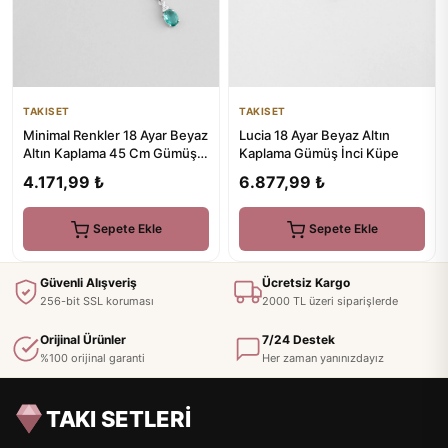
TAKISET
TAKISET
Minimal Renkler 18 Ayar Beyaz
Lucia 18 Ayar Beyaz Altın
Altın Kaplama 45 Cm Gümüş
Kaplama Gümüş İnci Küpe
Tektaş Kolye
4.171,99 ₺
6.877,99 ₺
Sepete Ekle
Sepete Ekle
Güvenli Alışveriş
Ücretsiz Kargo
256-bit SSL koruması
2000 TL üzeri siparişlerde
Orijinal Ürünler
7/24 Destek
%100 orijinal garanti
Her zaman yanınızdayız
TAKI SETLERİ