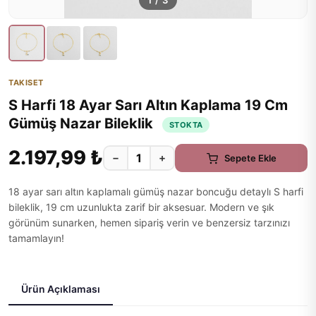
1
/
3
TAKISET
S Harfi 18 Ayar Sarı Altın Kaplama 19 Cm
Gümüş Nazar Bileklik
STOKTA
2.197,99 ₺
−
+
Sepete Ekle
18 ayar sarı altın kaplamalı gümüş nazar boncuğu detaylı S harfi
bileklik, 19 cm uzunlukta zarif bir aksesuar. Modern ve şık
görünüm sunarken, hemen sipariş verin ve benzersiz tarzınızı
tamamlayın!
Ürün Açıklaması