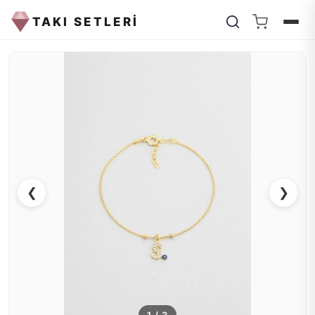
TAKI SETLERİ
❮
❯